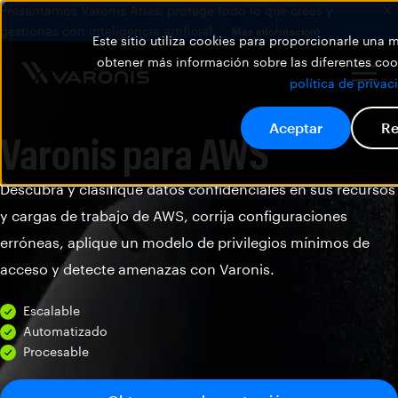
Presentamos Varonis Atlas: protege todo lo que creas y
gestionas con inteligencia artificial.
Más información
Este sitio utiliza cookies para proporcionarle una
obtener más información sobre las diferentes cook
política de privac
Aceptar
Re
Varonis para AWS
Descubra y clasifique datos confidenciales en sus recursos
y cargas de trabajo de AWS, corrija configuraciones
erróneas, aplique un modelo de privilegios mínimos de
acceso y detecte amenazas con Varonis.
Escalable
Automatizado
Procesable