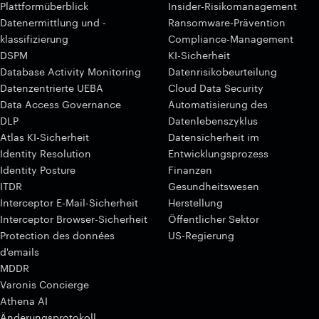
Plattformüberblick
Insider-Risikomanagement
Datenermittlung und -
Ransomware-Prävention
klassifizierung
Compliance-Management
DSPM
KI-Sicherheit
Database Activity Monitoring
Datenrisikobeurteilung
Datenzentrierte UEBA
Cloud Data Security
Data Access Governance
Automatisierung des
DLP
Datenlebenszyklus
Atlas KI-Sicherheit
Datensicherheit im
Identity Resolution
Entwicklungsprozess
Identity Posture
Finanzen
ITDR
Gesundheitswesen
Interceptor E-Mail-Sicherheit
Herstellung
Interceptor Browser-Sicherheit
Öffentlicher Sektor
Protection des données
US-Regierung
d'emails
MDDR
Varonis Concierge
Athena AI
Änderungsprotokoll