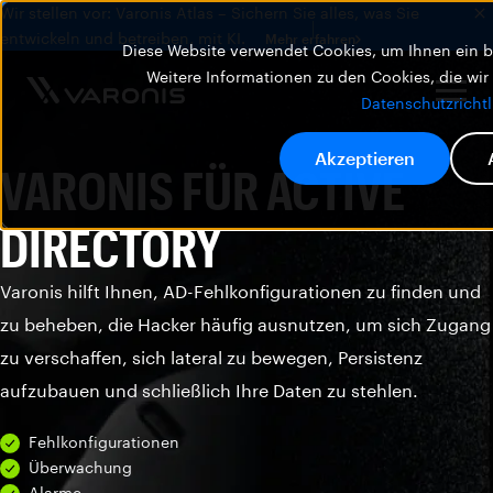
Wir stellen vor: Varonis Atlas – Sichern Sie alles, was Sie
entwickeln und betreiben, mit KI.
Mehr erfahren
Diese Website verwendet Cookies, um Ihnen ein be
Weitere Informationen zu den Cookies, die wir
Datenschutzrichtl
Akzeptieren
VARONIS FÜR ACTIVE
DIRECTORY
Varonis hilft Ihnen, AD-Fehlkonfigurationen zu finden und
zu beheben, die Hacker häufig ausnutzen, um sich Zugang
zu verschaffen, sich lateral zu bewegen, Persistenz
aufzubauen und schließlich Ihre Daten zu stehlen.
Fehlkonfigurationen
Überwachung
Alarme