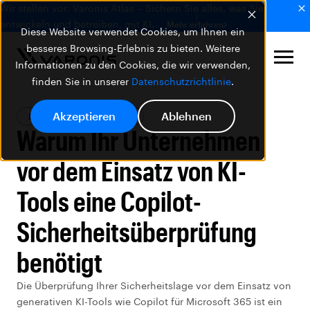
Wir stellen vor: Varonis Atlas – Sichern Sie alles, was Sie
entwickeln und betreiben, mit KI.
Mehr erfahren
Diese Website verwendet Cookies, um Ihnen ein
besseres Browsing-Erlebnis zu bieten. Weitere
Informationen zu den Cookies, die wir verwenden,
finden Sie in unserer
Datenschutzrichtlinie
.
Akzeptieren
Ablehnen
Blog
Datensicherheit
Warum Ihr Unternehmen
vor dem Einsatz von KI-
Tools eine Copilot-
Sicherheitsüberprüfung
benötigt
Die Überprüfung Ihrer Sicherheitslage vor dem Einsatz von
generativen KI-Tools wie Copilot für Microsoft 365 ist ein