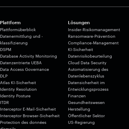
Plattform
Lösungen
Plattformüberblick
Insider-Risikomanagement
Datenermittlung und -
Ransomware-Prävention
klassifizierung
Compliance-Management
DSPM
KI-Sicherheit
Database Activity Monitoring
Datenrisikobeurteilung
Datenzentrierte UEBA
Cloud Data Security
Data Access Governance
Automatisierung des
DLP
Datenlebenszyklus
Atlas KI-Sicherheit
Datensicherheit im
Identity Resolution
Entwicklungsprozess
Identity Posture
Finanzen
ITDR
Gesundheitswesen
Interceptor E-Mail-Sicherheit
Herstellung
Interceptor Browser-Sicherheit
Öffentlicher Sektor
Protection des données
US-Regierung
d'emails