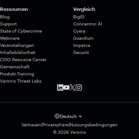
Ressourcen
Vergleich
Blog
BigID
Support
Concentric AI
State of Cybercrime
Cyera
Webinare
Guardium
Veranstaltungen
Imperva
Inhaltsbibliothek
Securiti
CISO Resource Center
Gemeinschaft
Produkt-Training
Varonis Threat Labs
Deutsch
|
|
Vertrauen
Privatsphäre
Nutzungsbedingungen
© 2026 Varonis