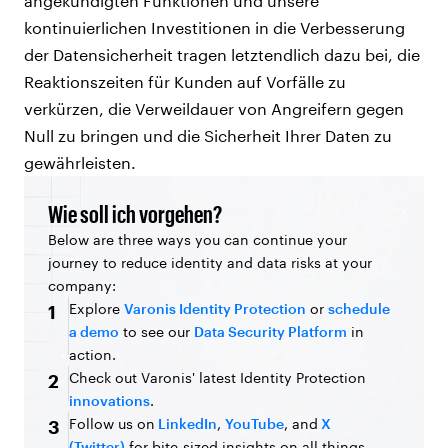
angekündigten Funktionen und unsere
kontinuierlichen Investitionen in die Verbesserung
der Datensicherheit tragen letztendlich dazu bei, die
Reaktionszeiten für Kunden auf Vorfälle zu
verkürzen, die Verweildauer von Angreifern gegen
Null zu bringen und die Sicherheit Ihrer Daten zu
gewährleisten.
Wie soll ich vorgehen?
Below are three ways you can continue your
journey to reduce identity and data risks at your
company:
Explore
Varonis Identity Protection
or
schedule
1
a demo
to see our
Data Security Platform
in
action.
Check out Varonis' latest Identity Protection
2
innovations
.
Follow us on
LinkedIn
,
YouTube
, and
X
3
(Twitter)
for bite-sized insights on all things