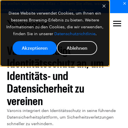
Wir stellen vor: Varonis Atlas – Sichern Sie alles, was Sie
entwickeln und betreiben, mit KI.
Mehr erfahren
Diese Website verwendet Cookies, um Ihnen ein
besseres Browsing-Erlebnis zu bieten. Weitere
Informationen zu den Cookies, die wir verwenden,
finden Sie in unserer
Datenschutzrichtlinie
.
Varonis kündigt
Akzeptieren
Ablehnen
Identitätsschutz an, um
Identitäts- und
Datensicherheit zu
vereinen
Varonis integriert den Identitätsschutz in seine führende
Datensicherheitsplattform, um Sicherheitsverletzungen
schneller zu verhindern.