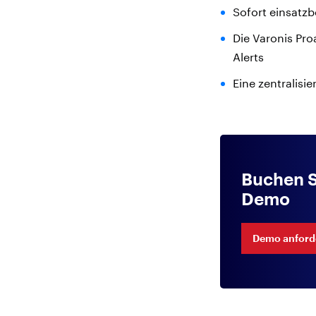
Sofort einsatz
Die Varonis Pro
Alerts
Eine zentralisie
Buchen S
Demo
Demo anford