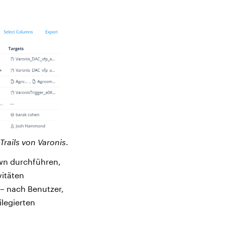
rails von Varonis
.
own durchführen,
itäten
 – nach Benutzer,
ilegierten