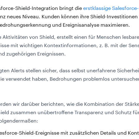
force-Shield-Integration bringt die
erstklassige Salesforc
anz neues Niveau. Kunden können ihre Shield-Investitionen
 Bedrohungserkennung und Ereignisanalyse maximieren.
e Aktivitäten von Shield, erstellt einen für Menschen lesbare
isse mit wichtigen Kontextinformationen, z. B. mit der Sensi
und zugehörigen Ereignissen.
ten Alerts stellen sicher, dass selbst unerfahrene Sicherhe
nie verwendet haben, Bedrohungen problemlos untersuchen
.
rden wir darüber berichten, wie die Kombination der Stärk
hield zusammen unübertroffene Transparenz und Schutz für
 folgendermaßen:
esforce-Shield-Ereignisse mit zusätzlichen Details und Kon