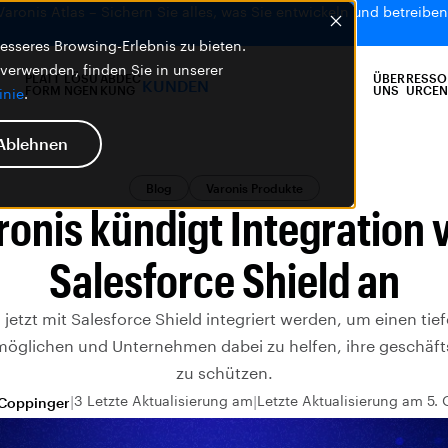
 Varonis Atlas – Sichern Sie alles, was Sie entwickeln und betreiben,
sseres Browsing-Erlebnis zu bieten.
 verwenden, finden Sie in unserer
PLATT
LÖSU
ABDEC
ÜBER
RESSO
KUNDEN
FORM
NGEN
KUNG
UNS
URCEN
inie
.
Ablehnen
Blog
Varonis Produkte
ronis kündigt Integration 
Salesforce Shield an
jetzt mit Salesforce Shield integriert werden, um einen tief
möglichen und Unternehmen dabei zu helfen, ihre geschäft
zu schützen.
3 Letzte Aktualisierung am
Letzte Aktualisierung am 5.
Coppinger