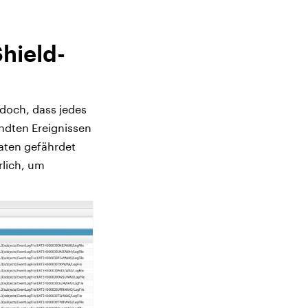
hield-
edoch, dass jedes
andten Ereignissen
Daten gefährdet
rlich, um