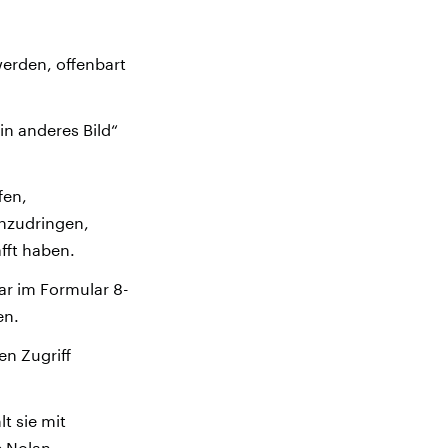
erden, offenbart
in anderes Bild“
fen,
inzudringen,
fft haben.
r im Formular 8-
en.
en Zugriff
t sie mit
 Nolan.