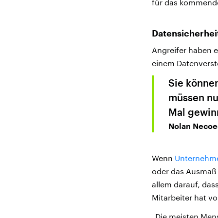
für das kommende 
Datensicherheit
Angreifer haben e
einem Datenversto
Sie können
müssen nur
Mal gewin
Nolan Necoe
Wenn
Unternehme
oder das Ausmaß d
allem darauf, das
Mitarbeiter hat vo
„Die meisten Mens