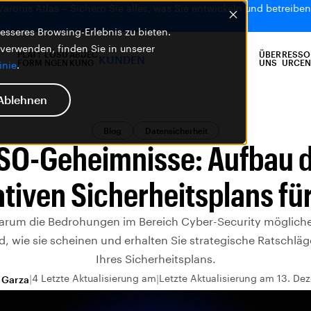
 Varonis Atlas – Sichern Sie alles, was Sie entwickeln und betreiben,
sseres Browsing-Erlebnis zu bieten.
 verwenden, finden Sie in unserer
PLATT
LÖSU
ABDEC
ÜBER
RESSO
KUNDEN
FORM
NGEN
KUNG
UNS
URCEN
inie
.
Ablehnen
Blog
Datensicherheit
SO-Geheimnisse: Aufbau 
ativen Sicherheitsplans fü
warum die Bedrohungen im Bereich Cyber-Security mögliche
ind, wie sie scheinen und erhalten Sie strategische Ratschlä
Ihres Sicherheitsplans.
4 Letzte Aktualisierung am
Letzte Aktualisierung am 13. D
 Garza