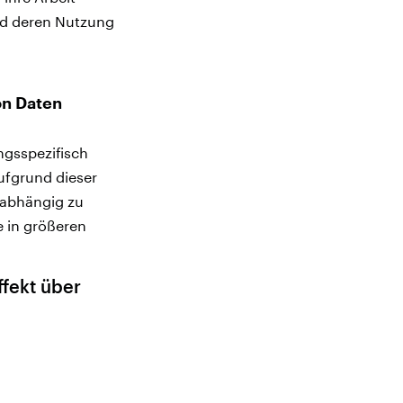
und deren Nutzung
on Daten
ngsspezifisch
ufgrund dieser
unabhängig zu
e in größeren
ffekt über