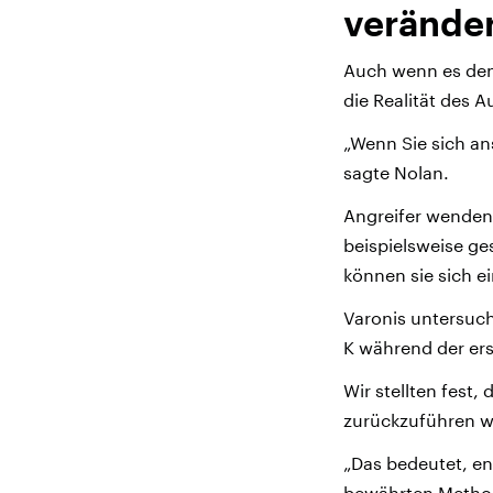
veränder
Auch wenn es den
die Realität des 
„Wenn Sie sich ans
sagte Nolan.
Angreifer wenden
beispielsweise g
können sie sich e
Varonis untersuc
K während der ers
Wir stellten fest,
zurückzuführen w
„Das bedeutet, en
bewährten Method