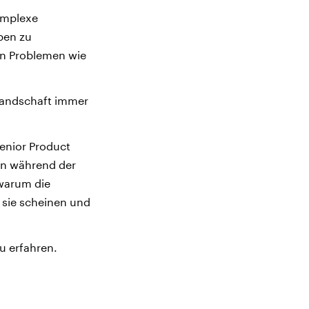
komplexe
ben zu
en Problemen wie
landschaft immer
enior Product
en während der
warum die
 sie scheinen und
zu erfahren.