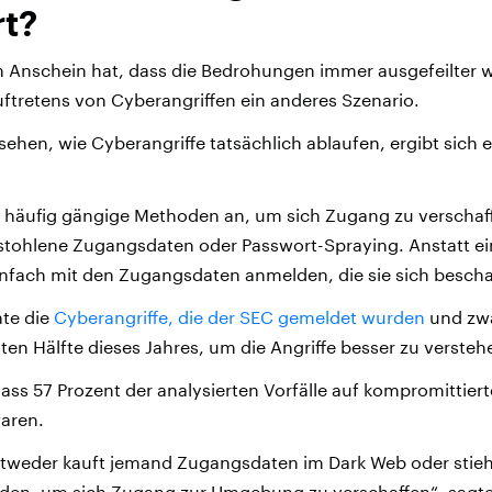
t?
 Anschein hat, dass die Bedrohungen immer ausgefeilter w
Auftretens von Cyberangriffen ein anderes Szenario.
ehen, wie Cyberangriffe tatsächlich ablaufen, ergibt sich e
 häufig gängige Methoden an, um sich Zugang zu verschaf
estohlene Zugangsdaten oder Passwort-Spraying. Anstatt e
infach mit den Zugangsdaten anmelden, die sie sich bescha
hte die
Cyberangriffe, die der SEC gemeldet wurden
und zwa
ten Hälfte dieses Jahres, um die Angriffe besser zu versteh
 dass 57 Prozent der analysierten Vorfälle auf kompromittiert
aren.
tweder kauft jemand Zugangsdaten im Dark Web oder stiehl
en, um sich Zugang zur Umgebung zu verschaffen“, sagte