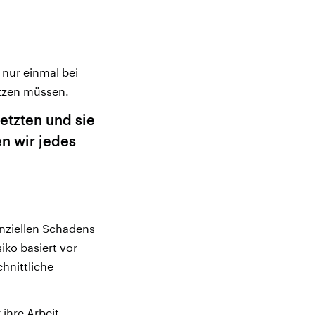
 nur einmal bei
ützen müssen.
etzten und sie
n wir jedes
enziellen Schadens
ko basiert vor
hnittliche
ihre Arbeit