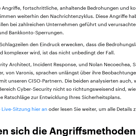
e Angriffe, fortschrittliche, anhaltende Bedrohungen und 
mmen weiterhin den Nachrichtenzyklus. Diese Angriffe ha
ällen bei zahlreichen Unternehmen geführt und verursacht
 und Bankkonto-Sperrungen.
Schlagzeilen den Eindruck erwecken, dass die Bedrohungs
d komplexer wird, ist das nicht unbedingt der Fall.
rity Architect, Incident Response, und Nolan Necoechea, S
r, von Varonis, sprachen unlängst über ihre Beobachtung
it unseren CISO-Partnern. Die beiden analysierten auch, 
reich Cyber-Security nicht so richtungsweisend sind, wie
e Ratschläge zur Entwicklung Ihres Sicherheitsplans.
 Live-Sitzung hier an
oder lesen Sie weiter, um alle Details 
n sich die Angriffsmethoden