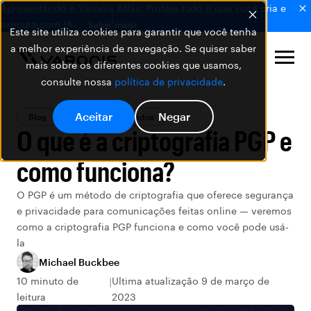
Apresentando o Varonis Atlas: Proteja tudo o que você cria e
executa com IA.
Saber mais
Este site utiliza cookies para garantir que você tenha
a melhor experiência de navegação. Se quiser saber
mais sobre os diferentes cookies que usamos,
consulte nossa
política de privacidade
.
Aceitar
Negar
Blog
Segurança de Dados
O que é a criptografia PGP e
como funciona?
O PGP é um método de criptografia que oferece segurança
e privacidade para comunicações feitas online — veremos
como a criptografia PGP funciona e como você pode usá-
la
Michael Buckbee
10 minuto de
Ultima atualização 9 de março de
leitura
2023