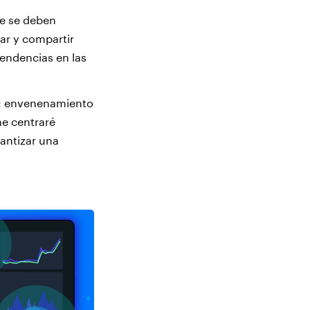
e se deben
ear y compartir
tendencias en las
to: envenenamiento
me centraré
antizar una