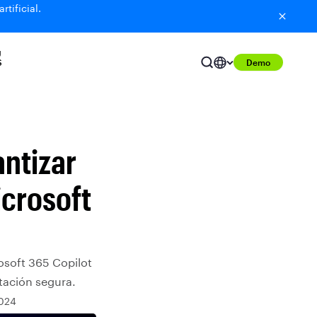
tificial.
U
S
Demo
antizar
crosoft
osoft 365 Copilot
tación segura.
2024