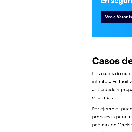
en segur
Vea a Varonis
Casos de
Los casos de uso
infinitos. Es fáci
anticipado y prep
enormes.
Por ejemplo, pued
propuesta para un
páginas de OneNo