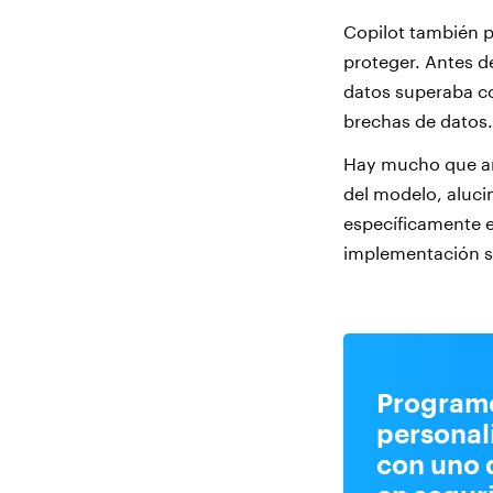
Copilot también 
proteger. Antes d
datos superaba co
brechas de datos.
Hay mucho que ana
del modelo, aluci
específicamente 
implementación s
Program
personal
con uno 