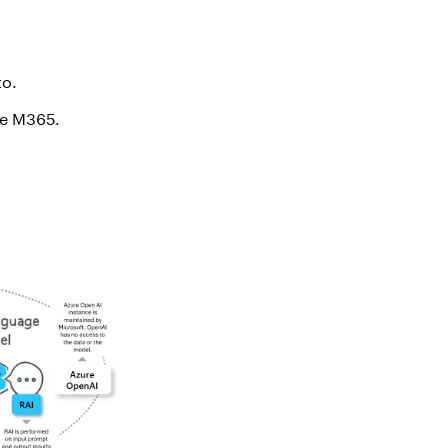
to.
de M365.