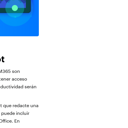
t
 M365 son
btener acceso
oductividad serán
ot que redacte una
 puede incluir
ffice. En