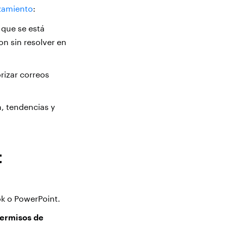
zamiento
:
 que se está
n sin resolver en
rizar correos
n, tendencias y
t
k o PowerPoint.
permisos de