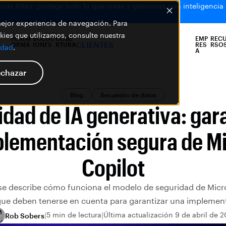
is Atlas: protege todo lo que creas y gestionas con inteligencia ar
 mejor experiencia de navegación. Para
ies que utilizamos, consulte nuestra
PLATAF
SOLUC
COBE
EMP
REC
CLIENTES
ORMA
IONES
RTURA
RES
RSO
idad
.
A
chazar
Blog
Secuestro de datos
dad de IA generativa: gar
plementación segura de Mi
Copilot
, se describe cómo funciona el modelo de seguridad de Micr
 que deben tenerse en cuenta para garantizar una implemen
5 min de lectura
Última actualización 9 de abril de 
Rob Sobers