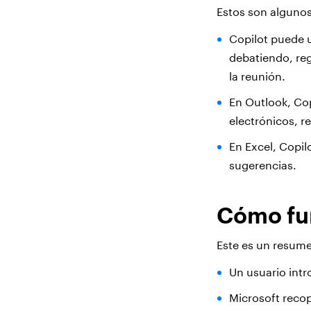
Estos son alguno
Copilot puede u
debatiendo, reg
la reunión.
En Outlook, Cop
electrónicos, r
En Excel, Copil
sugerencias.
Cómo fun
Este es un resume
Un usuario int
Microsoft recop