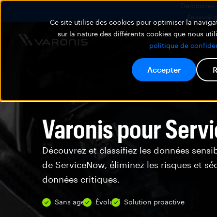
Découvrez V
En savoir 
Ce site utilise des cookies pour optimiser la navigat
sur la nature des différents cookies que nous util
politique de confiden
Accepter
R
Varonis pour Ser
Découvrez et classifiez les données sensi
de ServiceNow, éliminez les risques et sé
données critiques.
Sans agent
Évolutif
Solution proactive