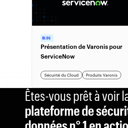
BLOG
Présentation de Varonis pour
ServiceNow
Sécurité du Cloud
Produits Varonis
Êtes-vous prêt à voir l
plateforme de sécuri
données n° 1 en actio