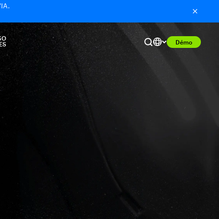
'IA.
SO
Démo
ES