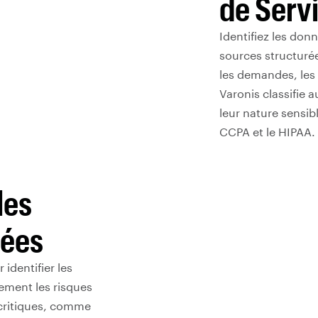
de Ser
Identifiez les don
sources structurée
les demandes, les 
Varonis classifie
leur nature sensib
CCPA et le HIPAA.
les
nées
dentifier les
ement les risques
 critiques, comme