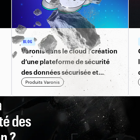
BLOG
Varonis dans le cloud : création
d’une plateforme de sécurité
des données sécurisée et
évolutive
Produits Varonis
a
té des
n ?