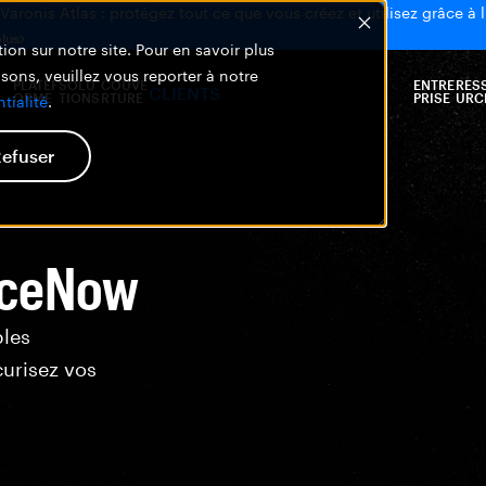
aronis Atlas : protégez tout ce que vous créez et utilisez grâce à l
plus
ion sur notre site. Pour en savoir plus
isons, veuillez vous reporter à notre
PLATEF
SOLU
COUVE
ENTRE
RES
CLIENTS
ORME
TIONS
RTURE
PRISE
URC
tialité
.
efuser
viceNow
bles
curisez vos