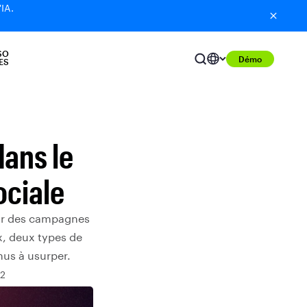
'IA.
SO
Démo
ES
ans le
ociale
our des campagnes
x, deux types de
us à usurper.
22