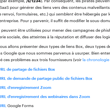
 (par exemple,
/s/1234
). Par conséquent, les pirates peuvent 
aaS pour générer des liens vers des contenus malveillants (
 renvoi, formulaires, etc.) qui
semblent
être hébergés par 
entreprise. Pour y parvenir, il suffit de modifier le sous-doma
 peuvent être utilisées pour mener des campagnes de phis
ie sociale, des atteintes à la réputation et diffuser des logi
 nous allons présenter deux types de liens Box, deux types d
ens Google que nous sommes parvenus à usurper. Bien ent
é ces problèmes aux trois fournisseurs (voir
la chronologie
URL de partage de fichiers Box
URL de demande de partage public de fichiers Box
 URL d’enregistrement Zoom
 URL d'enregistrement des webinaires dans Zoom
URL
Google Forms