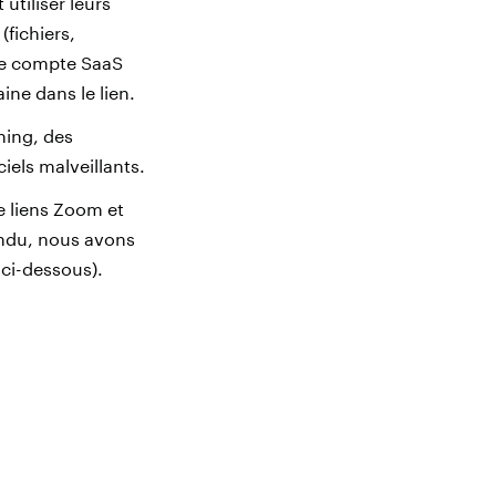
utiliser leurs
fichiers,
le compte SaaS
ine dans le lien.
hing, des
ciels malveillants.
e liens Zoom et
endu, nous avons
ci-dessous).