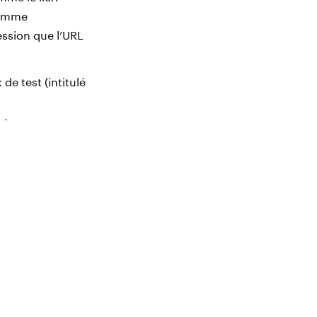
 comme
ession que l’URL
e test (intitulé