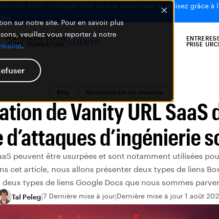
aronis Atlas : protégez tout ce que vous créez et utilisez grâce à l
plus
ion sur notre site. Pour en savoir plus
isons, veuillez vous reporter à notre
PLATEF
SOLU
COUVE
ENTRE
RES
CLIENTS
ORME
TIONS
RTURE
PRISE
URC
tialité
.
efuser
Blog
Recherche sur les menaces
ation de Vanity URL SaaS d
 d’attaques d’ingénierie s
aaS peuvent être usurpées et sont notamment utilisées p
ns cet article, nous allons présenter deux types de liens Bo
t deux types de liens Google Docs que nous sommes parven
7 Dernière mise à jour
Dernière mise à jour 1 août 20
Tal Peleg