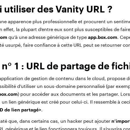
 utiliser des Vanity URL ?
s une apparence plus professionnelle et procurent un sentim
En effet, la plupart d’entre eux sont plus susceptibles de fai
.com
qu’à une adresse générique de type
app.box.com
. Cep
é usurpé, faire confiance à cette URL peut se retourner co
n° 1 : URL de partage de fich
 application de gestion de contenu dans le cloud, propose
ssibilité d’utiliser un sous-domaine personnalisé (par exemp
.box.com
) pour accéder aux documents et les partager. Lorsq
un lien générique est créé pour celui-ci. Il ressemble à ceci
D de lien partagé>
.
té que, dans certains cas, un hacker peut ajouter
n’impor
RL générique et le lien fonctionnera toujours. Il s’ouvrira c