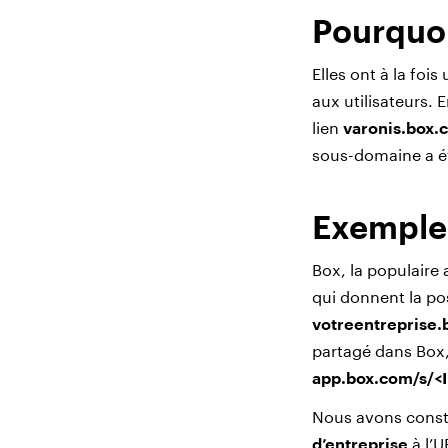
Pourquoi
Elles ont à la foi
aux utilisateurs. 
lien
varonis.box
sous-domaine a ét
Exemple 
Box, la populaire
qui donnent la po
votreentreprise
partagé dans Box, 
app.box.com/s/<I
Nous avons consta
d’entreprise
à l’U