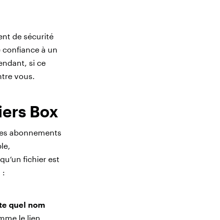
ent de sécurité
re confiance à un
endant, si ce
ntre vous.
iers Box
 des abonnements
le,
u’un fichier est
 :
te quel nom
omme le lien