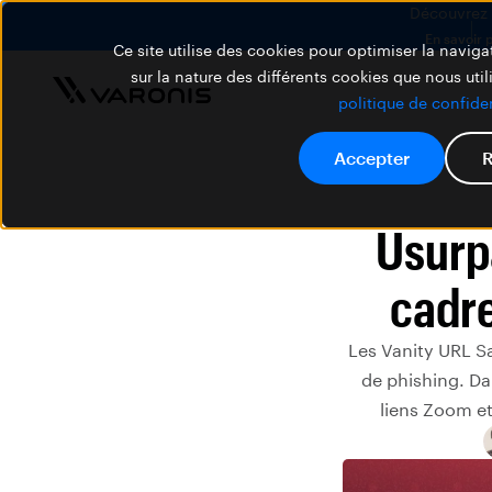
Découvrez V
En savoir 
Ce site utilise des cookies pour optimiser la navigat
sur la nature des différents cookies que nous util
politique de confiden
Accepter
R
Usurp
cadre
Les Vanity URL S
de phishing. Da
liens Zoom e