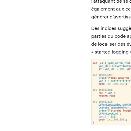
l’attaquant de se 
également aux cer
générer d’avertis
Des indices suggèr
parties du code ap
de localiser des 
« started logging »