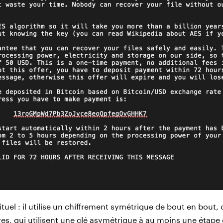
ituel : il utilise un chiffrement symétrique de bout en bout
s, qui utilisent une clé asymétrique à au moins une étape 