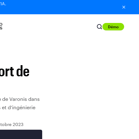
'IA.
O
Démo
S
ort de
e de Varonis dans
 et d’ingénierie
ctobre 2023