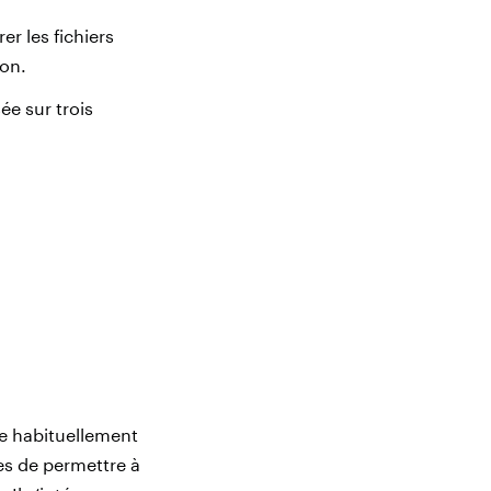
er les fichiers
ion.
e sur trois
ve habituellement
es de permettre à