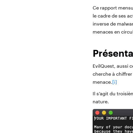
Ce rapport mensue
le cadre de ses ac
inverse de malwar
menaces en circul
Présenta
EvilQuest, aussi
cherche à chiffre
menace.
[i]
Il s’agit du troi
nature.