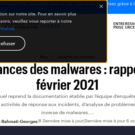
aronis Atlas : protégez tout ce que vous créez et utilisez grâce à l
plus
ion sur notre site. Pour en savoir plus
isons, veuillez vous reporter à notre
PLATEF
SOLU
COUVE
ENTRE
RESS
CLIENTS
ORME
TIONS
RTURE
PRISE
URCE
tialité
.
efuser
Blog
Sécurité des données
nces des malwares : rapp
février 2021
el reprend la documentation établie par l’équipe d’enquêt
 activités de réponse aux incidents, d’analyse de problèmes
inverse de malwares....
8 Dernière mise à jour
Dernière mise à jour 6 o
n Rahmati-Georges