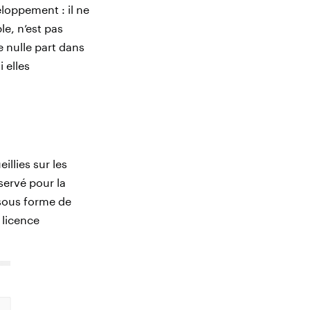
loppement : il ne
le, n’est pas
e nulle part dans
 elles
llies sur les
servé pour la
 sous forme de
 licence