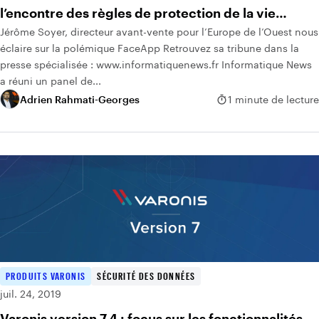
l’encontre des règles de protection de la vie
Jérôme Soyer, directeur avant-vente pour l’Europe de l’Ouest nous
privée pour lesquelles l’Europe se bat !
éclaire sur la polémique FaceApp Retrouvez sa tribune dans la
presse spécialisée : www.informatiquenews.fr Informatique News
a réuni un panel de...
Adrien Rahmati-Georges
1 minute de lecture
PRODUITS VARONIS
SÉCURITÉ DES DONNÉES
juil. 24, 2019
Varonis version 7.4 : focus sur les fonctionnalités