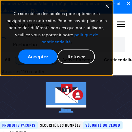
Découvrez Varonis Atlas : protégez tout ce que vous créez et
utilisez grâce à l'IA.
En savoir plus
Ce site utilise des cookies pour optimiser la
navigation sur notre site. Pour en savoir plus sur la
nature des différents cookies que nous utilisons,
veuillez vous reporter à notre
politique de
confidentialité
.
Accepter
Refuser
All
Produits Varonis
Active Directory
Confidentiali
Showing 119 results
PRODUITS VARONIS
SÉCURITÉ DES DONNÉES
SÉCURITÉ DU CLOUD