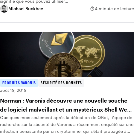
signifie que vous pouvez utiliser...
Michael Buckbee
4 minute de lecture
PRODUITS VARONIS
SÉCURITÉ DES DONNÉES
août 19, 2019
Norman : Varonis découvre une nouvelle souche
de logiciel malveillant et un mystérieux Shell Web
Quelques mois seulement après la détection de QBot, l’équipe de
au cours d’une investigation de piratage
recherche sur la sécurité de Varonis a récemment enquêté sur une
cryptographique Monero
infection persistante par un cryptominer qui s’était propagée à...