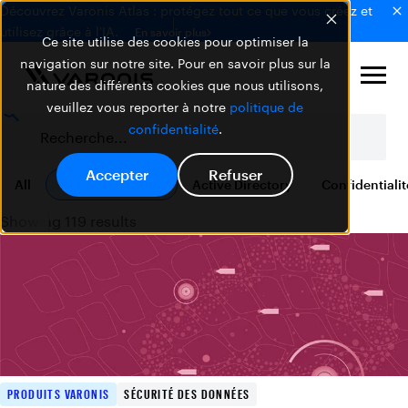
Découvrez Varonis Atlas : protégez tout ce que vous créez et
utilisez grâce à l'IA.
En savoir plus
Ce site utilise des cookies pour optimiser la
navigation sur notre site. Pour en savoir plus sur la
nature des différents cookies que nous utilisons,
veuillez vous reporter à notre
politique de
confidentialité
.
Accepter
Refuser
All
Produits Varonis
Active Directory
Confidentiali
Showing 119 results
PRODUITS VARONIS
SÉCURITÉ DES DONNÉES