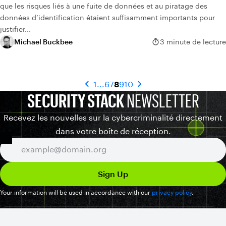
que les risques liés à une fuite de données et au piratage des
données d’identification étaient suffisamment importants pour
justifier...
Michael Buckbee
3 minute de lecture
1
...
6
7
8
9
10
SECURITY STACK
NEWSLETTER
Recevez les nouvelles sur la cybercriminalité directement
dans votre boîte de réception.
Your information will be used in accordance with our
privacy policy
.