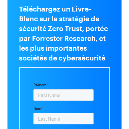
Téléchargez un Livre-
Blanc sur la stratégie de
sécurité Zero Trust, portée
par Forrester Research, et
les plus importantes
sociétés de cybersécurité