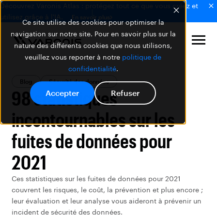
Découvrez Varonis Atlas : protégez tout ce que vous créez et
utilisez grâce à l'IA.
En savoir plus
Ce site utilise des cookies pour optimiser la
navigation sur notre site. Pour en savoir plus sur la
nature des différents cookies que nous utilisons,
veuillez vous reporter à notre
politique de
confidentialité
.
Blog
Sécurité des données
98 statistiques
Accepter
Refuser
incontournables sur les
fuites de données pour
2021
Ces statistiques sur les fuites de données pour 2021
couvrent les risques, le coût, la prévention et plus encore ;
leur évaluation et leur analyse vous aideront à prévenir un
incident de sécurité des données.