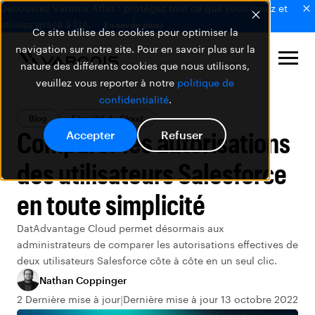
Découvrez Varonis Atlas : protégez tout ce que vous créez et
utilisez grâce à l'IA.
En savoir plus
Ce site utilise des cookies pour optimiser la
navigation sur notre site. Pour en savoir plus sur la
nature des différents cookies que nous utilisons,
veuillez vous reporter à notre
politique de
confidentialité
.
Blog
Sécurité du Cloud
Comparer les autorisations
Accepter
Refuser
des utilisateurs Salesforce
en toute simplicité
DatAdvantage Cloud permet désormais aux
administrateurs de comparer les autorisations effectives de
deux utilisateurs Salesforce côte à côte en un seul clic.
Nathan Coppinger
2 Dernière mise à jour
Dernière mise à jour 13 octobre 2022