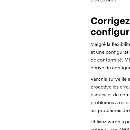
Corrigez
configur
Malgré la flexibil
et une configurat
de conformité. Mêm
dérive de configu
Varonis surveill
proactive les err
risques et de com
problèmes à réso
les problèmes de 
Utilisez Varonis 
critiques sur AWS,