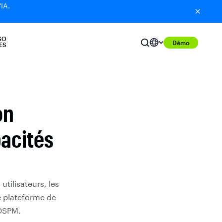
'IA.
SO
Démo
ES
on
acités
tilisateurs, les
le plateforme de
 DSPM.