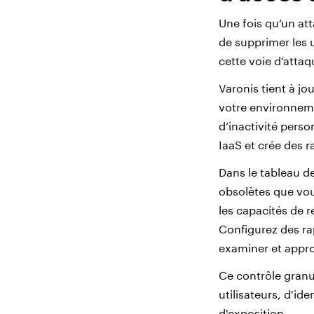
Une fois qu’un att
de supprimer les u
cette voie d’attaq
Varonis tient à jo
votre environneme
d’inactivité perso
IaaS et crée des r
Dans le tableau de
obsolètes que vou
les capacités de 
Configurez des ra
examiner et appro
Ce contrôle granu
utilisateurs, d'id
d'exposition.