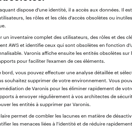
aquant dispose d’une identité, il a accès aux données. Il e
tilisateurs, les rôles et les clés d’accès obsolètes ou inutil
ue.
ur un inventaire complet des utilisateurs, des rôles et des cl
nt AWS et identifie ceux qui sont obsolètes en fonction d’
nnalisable. Varonis affiche ensuite les entités obsolètes sur
apports pour faciliter l’examen de ces éléments.
 bord, vous pouvez effectuer une analyse détaillée et sélect
s souhaitez supprimer de votre environnement. Vous pouvez
remédiation de Varonis pour les éliminer rapidement de vo
pports à envoyer régulièrement à vos architectes de sécuri
uver les entités à supprimer par Varonis.
laire permet de combler les lacunes en matière de désactiv
entifier les menaces liées à l'identité et de réduire rapidemen