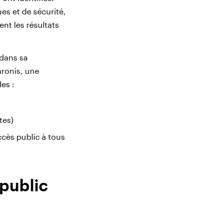
es et de sécurité,
nt les résultats
 dans sa
aronis, une
es :
tes)
ccès public à tous
public