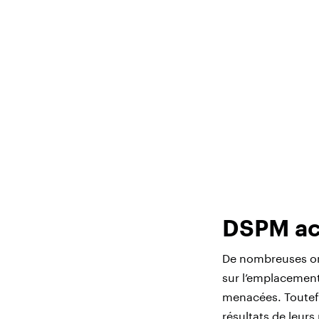
DSPM act
De nombreuses org
sur l’emplacement
menacées. Toutefo
résultats de leurs