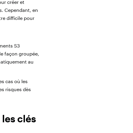
our créer et
is. Cependant, en
re difficile pour
iments S3
de façon groupée,
omatiquement au
es cas où les
es risques dès
 les clés