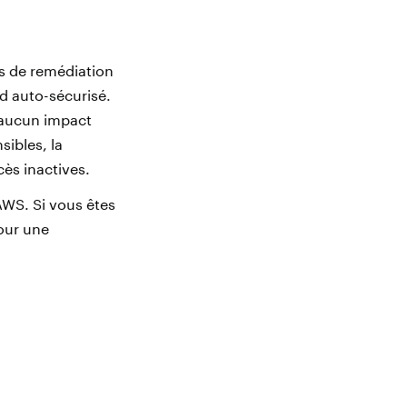
s de remédiation
d auto-sécurisé.
t aucun impact
ibles, la
cès inactives.
AWS. Si vous êtes
our une