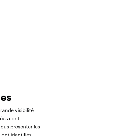
ces
ande visibilité
nées sont
ous présenter les
ont identifiés.