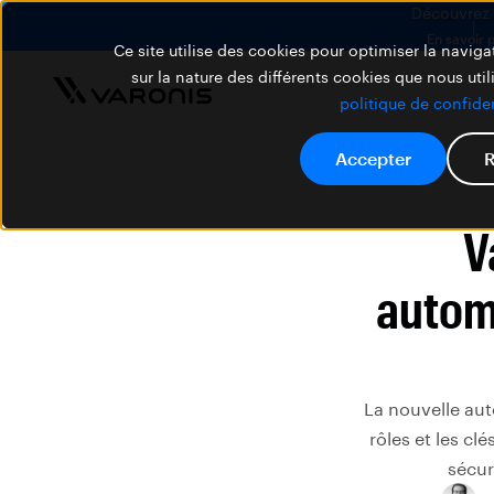
Découvrez V
En savoir 
Ce site utilise des cookies pour optimiser la navigat
sur la nature des différents cookies que nous util
politique de confiden
Accepter
R
V
autom
La nouvelle aut
rôles et les cl
sécur