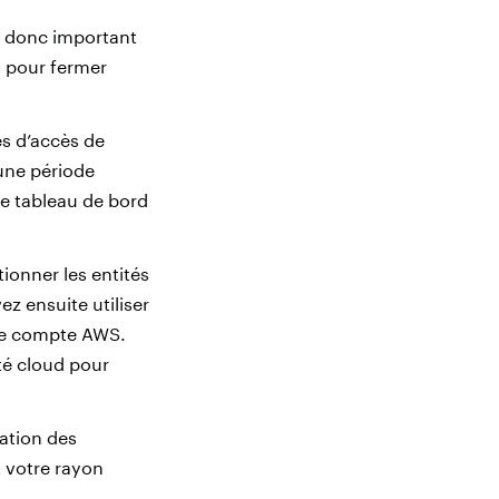
st donc important
es pour fermer
és d’accès de
une période
 le tableau de bord
ionner les entités
 ensuite utiliser
tre compte AWS.
té cloud pour
ation des
t votre rayon