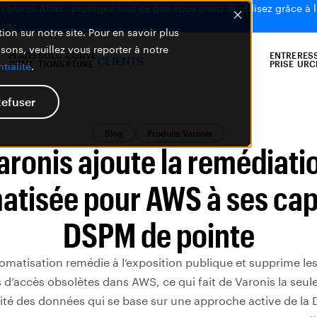
aronis Atlas : protégez tout ce que vous créez et utilisez grâce à l
plus
ion sur notre site. Pour en savoir plus
isons, veuillez vous reporter à notre
PLATEF
SOLU
COUVE
ENTRE
RES
CLIENTS
ORME
TIONS
RTURE
PRISE
URC
tialité
.
efuser
Blog
Produits Varonis
aronis ajoute la remédiati
atisée pour AWS à ses cap
DSPM de pointe
omatisation remédie à l’exposition publique et supprime les u
és d’accès obsolètes dans AWS, ce qui fait de Varonis la seu
ité des données qui se base sur une approche active de la