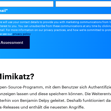
ail
*
we will use your contact details to provide you with marketing communications from V
nterest to you. You can unsubscribe from these communications at any time by clicking
ail. For more information on our privacy practices, and how we're committed to prot
se see our
privacy policy
.
Mimikatz?
Open-Source-Programm, mit dem Benutzer sich Authentifiz
nzeigen lassen und diese speichern können. Die Weiterent
terhin von Benjamin Delpy geleitet. Deshalb funktioniert das
-Releases und enthält die neuesten Angriffe.