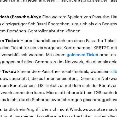
Hash (Pass-the-Key):
Eine weitere Spielart von Pass-the-Has
n einzigartiger Schlüssel übergeben, um sich als ein Benut
nem Domänen-Controller abrufen können.
n Ticket:
Hierbei handelt es sich um einen Pass-the-Ticket-A
ellen Ticket für ein verborgenes Konto namens KRBTGT, mit 
s verschlüsselt werden. Mit einem
goldenen Ticket
erhalten
gungen auf allen Computern im Netzwerk, die niemals abl
 Ticket:
Eine andere Pass-the-Ticket-Technik, wobei ein
sil
dows ausnutzt, die es Ihnen erleichtert, Dienste im Netzwe
einem Benutzer ein TGS-Ticket zu, mit dem sich der Benutzer 
tzwerk anmelden kann. Microsoft überprüft ein TGS nach d
 es leicht durch Sicherheitsvorkehrungen geschmuggelt w
e:
Endlich ein Angriff, der sich nicht Windows zunutze macht
st im Allgemeinen dasselbe wie Pass-the-Ticket, wobei aller