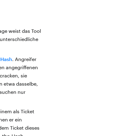
ge weist das Tool
 unterschiedliche
-Hash
. Angreifer
en angegriffenen
cracken, sie
n etwa dasselbe,
rauchen nur
nem als Ticket
nen er ein
dem Ticket dieses
s-the-Hash-