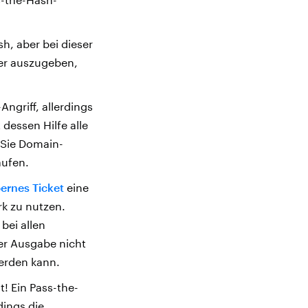
h, aber bei dieser
zer auszugeben,
ngriff, allerdings
dessen Hilfe alle
 Sie Domain-
aufen.
bernes Ticket
eine
rk zu nutzen.
bei allen
er Ausgabe nicht
erden kann.
! Ein Pass-the-
dings die