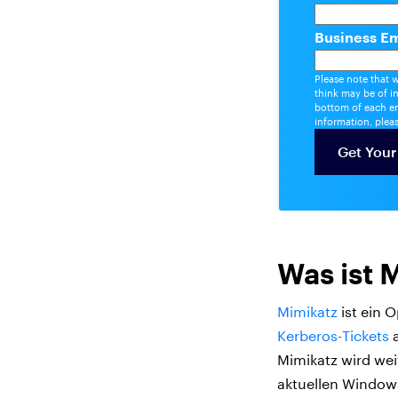
Business Em
Please note that 
think may be of i
bottom of each em
information, plea
Was ist 
Mimikatz
ist ein 
Kerberos-Tickets
a
Mimikatz wird wei
aktuellen Windows