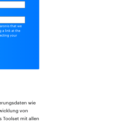
aronis that we
 a link at the
ecting your
ierungsdaten wie
wicklung von
 Toolset mit allen