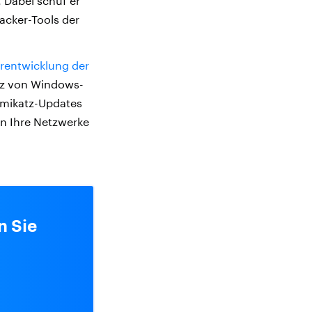
 Dabei schuf er
acker-Tools der
erentwicklung der
tz von Windows-
imikatz-Updates
n Ihre Netzwerke
n Sie