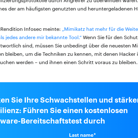
ifizierungsprotokolle durch Angreifer zu überwinden waren.
ines der am häufigsten genutzten und heruntergeladenen H
 Rendition Infosec meinte:
„Mimikatz hat mehr für die Weit
als jedes andere mir bekannte Tool.“
Wenn Sie für den Schu
twortlich sind, müssen Sie unbedingt über die neuesten M
 bleiben, um die Techniken zu kennen, mit denen Hacker i
uchen werden – und ihnen einen Schritt voraus zu bleiben.
en Sie Ihre Schwachstellen und stärke
ilienz: Führen Sie einen kostenlosen
are-Bereitschaftstest durch
Last name
*