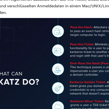
und verschlüsselten Anmeldedaten in einem Mac/UNIX/Li
den.