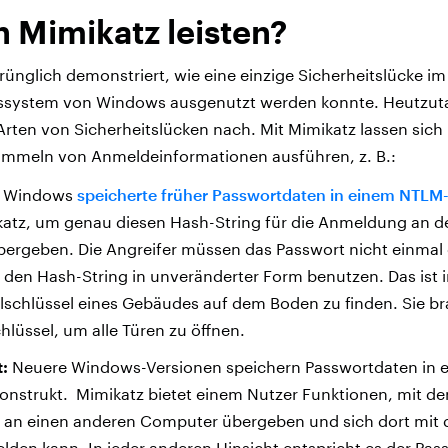
 Mimikatz leisten?
rünglich demonstriert, wie eine einzige Sicherheitslücke im
gssystem von Windows ausgenutzt werden konnte. Heutzuta
Arten von Sicherheitslücken nach. Mit Mimikatz lassen sich
mmeln von Anmeldeinformationen ausführen, z. B.:
Windows
speicherte früher Passwortdaten in einem NTLM
atz, um genau diesen Hash-String für die Anmeldung an d
ergeben. Die Angreifer müssen das Passwort nicht einmal 
den Hash-String in unveränderter Form benutzen. Das ist i
lschlüssel eines Gebäudes auf dem Boden zu finden. Sie b
hlüssel, um alle Türen zu öffnen.
:
Neuere Windows-Versionen speichern Passwortdaten in ei
nstrukt. Mimikatz bietet einem Nutzer Funktionen, mit de
t an einen anderen Computer übergeben und sich dort mit 
den kann. In jeder anderen Hinsicht entspricht es der Pas