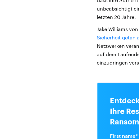
dass ihre Authent
unbeabsichtigt e
letzten 20 Jahre.
Jake Williams von
Sicherheit getan 
Netzwerken veran
auf dem Laufenden
einzudringen vers
Entdeck
Ihre Res
Ransomw
First name
*