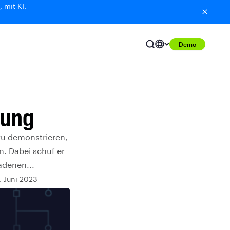
 mit KI.
Demo
rung
zu demonstrieren,
n. Dabei schuf er
adenen...
. Juni 2023