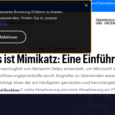
 Varonis Atlas – Sichern Sie alles, was Sie entwickeln und betreiben,
sseres Browsing-Erlebnis zu bieten.
 verwenden, finden Sie in unserer
PLATT
LÖSU
ABDEC
ÜBER
RESSO
KUNDEN
FORM
NGEN
KUNG
UNS
URCEN
inie
.
Ablehnen
Blog
Datensicherheit
 ist Mimikatz: Eine Einfüh
rsprünglich von Benjamin Delpy entwickelt, um Microsoft 
tifizierungsprotokolle durch Angreifer zu überwinden ware
chtigt eines der am häufigsten genutzten und heruntergel
3 Letzte Aktualisierung am
Letzte Aktualisierung am 27
el Buckbee