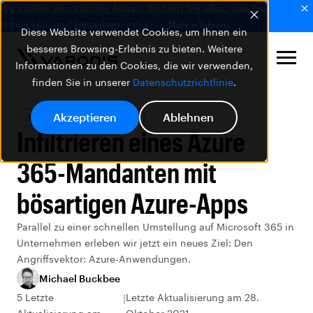
Wir stellen vor: Varonis Atlas – Sichern Sie alles, was Sie
entwickeln und betreiben, mit KI.
Mehr erfahren
Diese Website verwendet Cookies, um Ihnen ein
besseres Browsing-Erlebnis zu bieten. Weitere
Informationen zu den Cookies, die wir verwenden,
finden Sie in unserer
Datenschutzrichtlinie
.
Akzeptieren
Ablehnen
Blog
Datensicherheit
Infiltrieren eines Azure
365-Mandanten mit
bösartigen Azure-Apps
Parallel zu einer schnellen Umstellung auf Microsoft 365 in
Unternehmen erleben wir jetzt ein neues Ziel: Den
Angriffsvektor: Azure-Anwendungen.
Michael Buckbee
5 Letzte
Letzte Aktualisierung am 28.