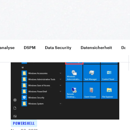
analyse
DSPM
Data Security
Datensicherheit
Date
POWERSHELL