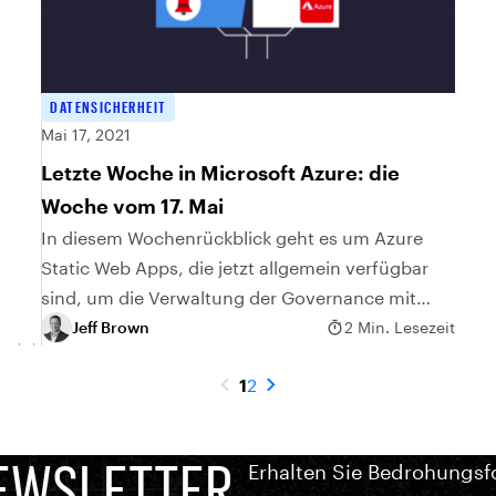
DATENSICHERHEIT
Mai 17, 2021
Letzte Woche in Microsoft Azure: die
Woche vom 17. Mai
In diesem Wochenrückblick geht es um Azure
Static Web Apps, die jetzt allgemein verfügbar
sind, um die Verwaltung der Governance mit
dem Azure Backup Center und um ein neues
Jeff Brown
2 Min. Lesezeit
Azure-Bicep-Lernmodul.
1
2
EWSLETTER
Erhalten Sie Bedrohungsf