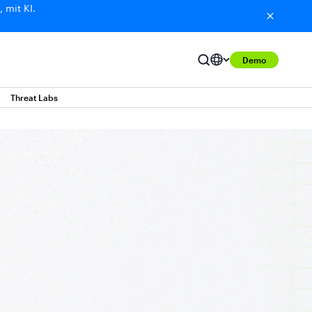
 mit KI.
Demo
Threat Labs