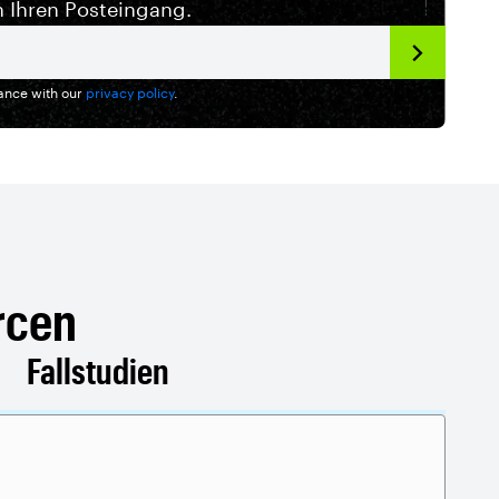
n Ihren Posteingang.
dance with our
privacy policy
.
rcen
Fallstudien