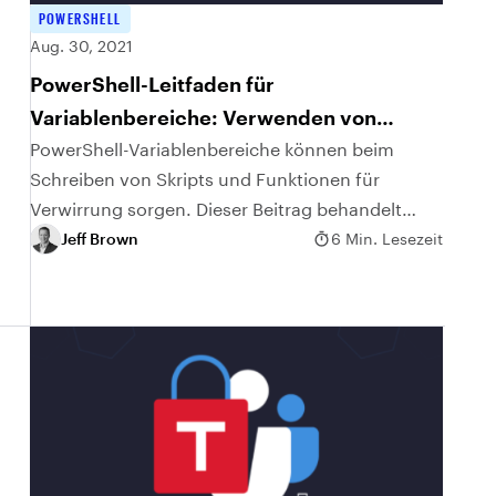
POWERSHELL
Aug. 30, 2021
PowerShell-Leitfaden für
Variablenbereiche: Verwenden von
Bereichen in Skripts und Modulen
PowerShell-Variablenbereiche können beim
Schreiben von Skripts und Funktionen für
Verwirrung sorgen. Dieser Beitrag behandelt
PowerShell-Bereiche in Hinblick auf Skripts und
Jeff Brown
6 Min. Lesezeit
Module.