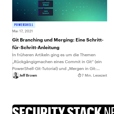
POWERSHELL
Mai 17, 2021
Git Branching und Merging: Eine Schritt-
für-Schritt-Anleitung
In früheren Artikeln ging es um die Themen
„Rückgängigmachen eines Commit in Git“ (ein
PowerShell-Git-Tutorial) und „Mergen in Git:
Tutorial zu Remote- und lokalen Git-
Jeff Brown
7 Min. Lesezeit
Repositorys“. Sie können...
SECURITY STACK
N