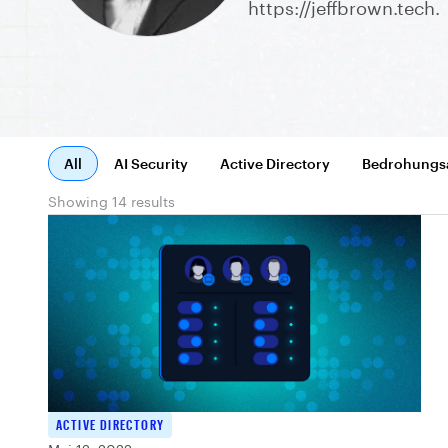
https://jeffbrown.tech.
All
AI Security
Active Directory
Bedrohungs
Showing 14 results
ACTIVE DIRECTORY