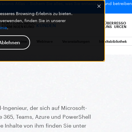
 Varonis Atlas – Sichern Sie alles, was Sie entwickeln und betreiben,
sseres Browsing-Erlebnis zu bieten.
 verwenden, finden Sie in unserer
PLATT
LÖSU
ABDEC
ÜBER
RESSO
KUNDEN
FORM
NGEN
KUNG
UNS
URCEN
inie
.
e of Cybercrime
Webinare
Veranstaltungen
Inhaltsbibliothek
Ablehnen
d-Ingenieur, der sich auf Microsoft-
e 365, Teams, Azure und PowerShell
ere Inhalte von ihm finden Sie unter