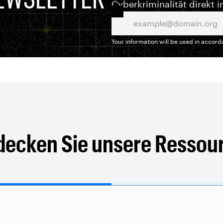
Cyberkriminalität direkt i
Your information will be used in accor
decken Sie unsere Ressou