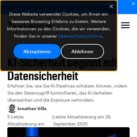
Wir stellen vor: Varonis Atlas – Sichern Sie alles, was Sie
entwickeln und betreiben, mit KI.
Mehr erfahren
Diese Website verwendet Cookies, um Ihnen ein
besseres Browsing-Erlebnis zu bieten. Weitere
Informationen zu den Cookies, die wir verwenden,
finden Sie in unserer
Datenschutzrichtlinie
.
Akzeptieren
Ablehnen
Blog
Datensicherheit
KI-Sicherheit beginnt mit
Datensicherheit
Erfahren Sie, wie Sie KI-Pipelines schützen können, indem
Sie den Datenzugriff kontrollieren, das KI-Verhalten
überwachen und die Exposure verhindern.
Jonathan Villa
5 Letzte
Letzte Aktualisierung am 29.
Aktualisierung am
September 2025