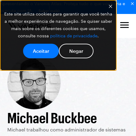
Apresentando o Varonis Atlas: Proteja tudo o que você cria e
executa com IA.
Saber mais
Este site utiliza cookies para garantir que você tenha
a melhor experiência de navegação. Se quiser saber
mais sobre os diferentes cookies que usamos,
consulte nossa
política de privacidade
.
Aceitar
Negar
Michael Buckbee
Michael trabalhou como administrador de sistemas