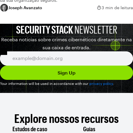
da sua organização seguros.
Joseph Avanzato
3 min de leitura
SECURITY STACK
NEWSLETTER
Receba notícias sobre crimes cibernéticos diretamente na
sua caixa de entrada.
Your information will be used in accordance with our
privacy policy
.
Explore nossos recursos
Estudos de caso
Guias