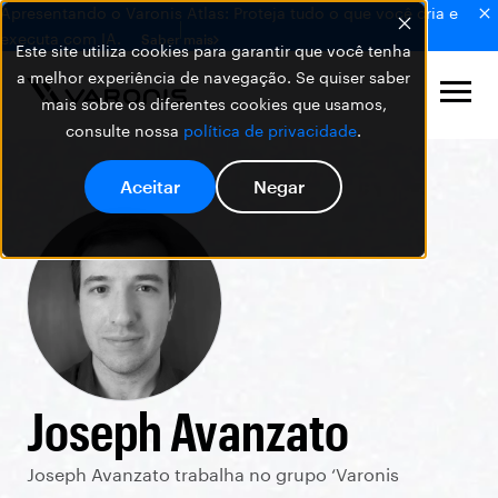
Apresentando o Varonis Atlas: Proteja tudo o que você cria e
executa com IA.
Saber mais
Este site utiliza cookies para garantir que você tenha
a melhor experiência de navegação. Se quiser saber
mais sobre os diferentes cookies que usamos,
consulte nossa
política de privacidade
.
Aceitar
Negar
Joseph Avanzato
Joseph Avanzato trabalha no grupo ‘Varonis