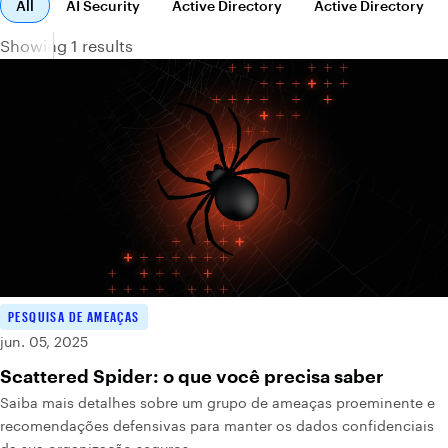
All
AI Security
Active Directory
Active Directory
Showing 1 results
PESQUISA DE AMEAÇAS
jun. 05, 2025
Scattered Spider: o que você precisa saber
Saiba mais detalhes sobre um grupo de ameaças proeminente e
recomendações defensivas para manter os dados confidenciais