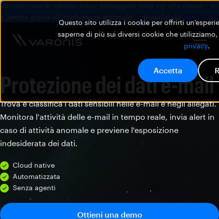
Introduzione di Varonis Atlas: proteggete tutto ciò che create
e gestite grazie all'intelligenza artificiale.
Scopri di più
Questo sito utilizza i cookie per offrirti un'esper
saperne di più sui diversi cookie che utilizziamo,
privacy
.
Accetta
R
Protezione dei dati e-mail
Trova e classifica i dati sensibili nelle e-mail e negli allegati.
Monitora l'attività delle e-mail in tempo reale, invia alert in
caso di attività anomale e previene l'esposizione
indesiderata dei dati.
Cloud native
Automatizzata
Senza agenti
Ottieni una demo