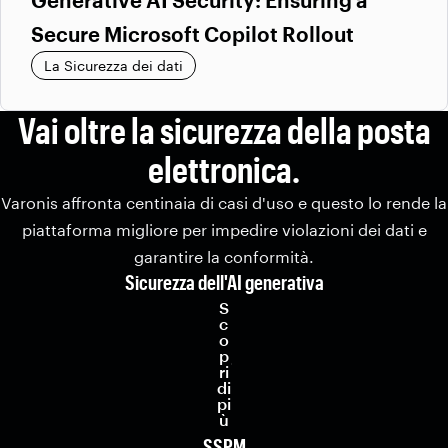
Generative AI Security: Ensuring a
Secure Microsoft Copilot Rollout
La Sicurezza dei dati
Vai oltre la sicurezza della posta
elettronica.
Varonis affronta centinaia di casi d'uso e questo lo rende la
piattaforma migliore per impedire violazioni dei dati e
garantire la conformità.
Sicurezza dell'AI generativa
S
c
o
p
ri
di
pi
ù
SSPM