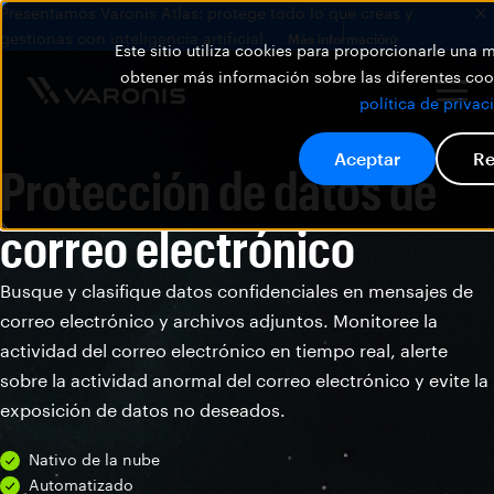
Presentamos Varonis Atlas: protege todo lo que creas y
gestionas con inteligencia artificial.
Más información
Este sitio utiliza cookies para proporcionarle una
obtener más información sobre las diferentes cook
política de privac
Aceptar
Re
Protección de datos de
correo electrónico
Busque y clasifique datos confidenciales en mensajes de
correo electrónico y archivos adjuntos. Monitoree la
actividad del correo electrónico en tiempo real, alerte
sobre la actividad anormal del correo electrónico y evite la
exposición de datos no deseados.
Nativo de la nube
Automatizado