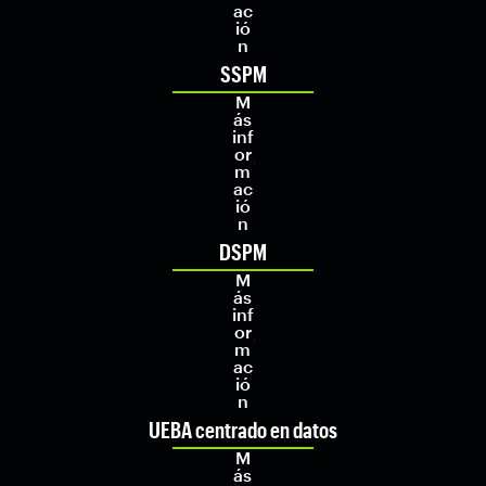
ac
ió
n
SSPM
M
ás
inf
or
m
ac
ió
n
DSPM
M
ás
inf
or
m
ac
ió
n
UEBA centrado en datos
M
ás