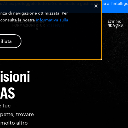
 Atlas: proteggete tutto ciò che create e gestite grazie all'intellige
ienza di navigazione ottimizzata. Per
 consulta la nostra
informativa sulla
PIATTA
SOLU
COPE
AZIE
RIS
CLIENTI
FORMA
ZIONI
RTUR
NDA
ORS
A
E
ifiuta
isioni
NAS
e tue
spette, trovare
 molto altro