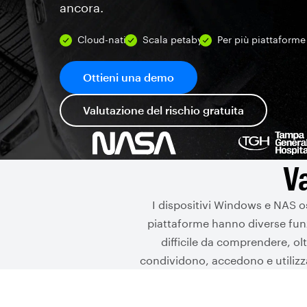
ancora.
Cloud-native
Scala petabyte
Per più piattaforme
Ottieni una demo
Valutazione del rischio gratuita
Va
I dispositivi Windows e NAS os
piattaforme hanno diverse funzi
difficile da comprendere, ol
condividono, accedono e utilizzan