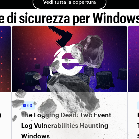
Vedi tutta la copertura
e di sicurezza per Window
BLOG
)
The Logging Dead: Two Event
Log Vulnerabilities Haunting
Windows