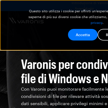
Introduzione di Varonis
Scopri di più
Questo sito utilizza i cookie per offrirti un'esper
saperne di più sui diversi cookie che utilizziamo,
privacy
.
Accetta
R
Varonis per condiv
file di Windows e 
Con Varonis puoi monitorare facilmente l
condivisioni di file per rilevare attività so
dati sensibili, applicare privilegi minimi e