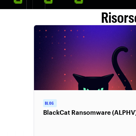
Risors
BLOG
BlackCat Ransomware (ALPHV