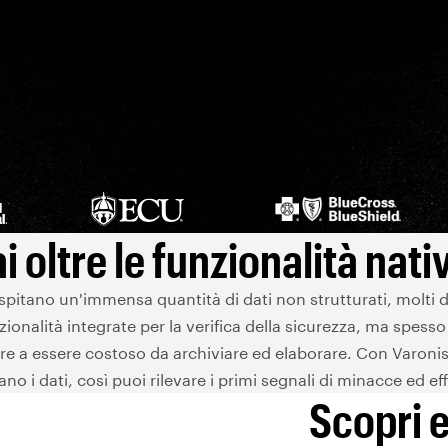
i oltre le funzionalità nati
pitano un'immensa quantità di dati non strutturati, molti d
onalità integrate per la verifica della sicurezza, ma spesso 
tre a essere costoso da archiviare ed elaborare. Con Varonis
o i dati, così puoi rilevare i primi segnali di minacce ed eff
Scopri e