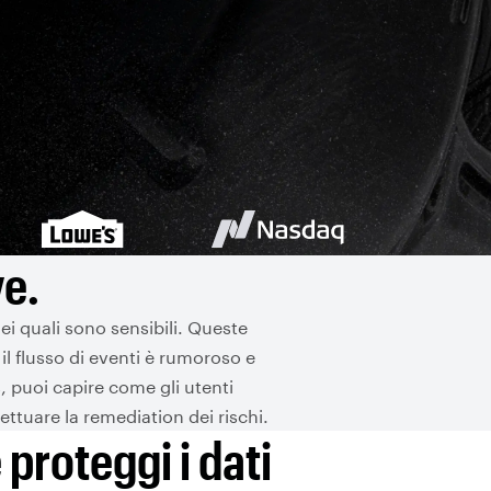
ve.
ei quali sono sensibili. Queste
il flusso di eventi è rumoroso e
, puoi capire come gli utenti
ettuare la remediation dei rischi.
 proteggi i dati