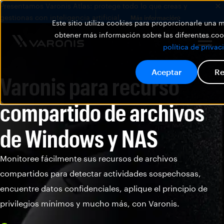
Presentamos Varonis Atlas: protege todo lo que creas y
gestionas con inteligencia artificial.
Más información
Este sitio utiliza cookies para proporcionarle una
obtener más información sobre las diferentes cook
política de privac
Aceptar
Re
Varonis para recurso
compartido de archivos
de Windows y NAS
Monitoree fácilmente sus recursos de archivos
compartidos para detectar actividades sospechosas,
encuentre datos confidenciales, aplique el principio de
privilegios mínimos y mucho más, con Varonis.