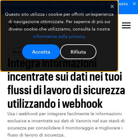
Introduzione di Varonis Atlas: proteggete tutto ciò che create
e gestite grazie all'intelligenza artificiale.
Scopri di più
Questo sito utilizza i cookie per offrirti un'esperienza
di navigazione ottimizzata. Per saperne di più sui
diversi cookie che utilizziamo, consulta la nostra
informativa sulla privacy
.
Accetta
Rifiuta
Blog
Prodotti Varonis
Integra informazioni
incentrate sui dati nei tuoi
flussi di lavoro di sicurezza
utilizzando i webhook
Usa i webhook per integrare facilmente le informazioni
esclusive e incentrate sui dati di Varonis nel suo stack di
sicurezza per consolidare il monitoraggio e migliorare i
flussi di lavoro di sicurezza.