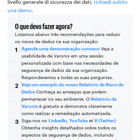
livello generale di sicurezza dei dati,
richiedi subito
una demo
.
O que devo fazer agora?
Listamos abaixo três recomendações para reduzir
os riscos de dados na sua organização:
Agende uma demonstração conosco
Veja a
1
usabilidade de Varonis em uma sessão
personalizada com base nas necessidades de
segurança de dados da sua organização.
Responderemos a todas as suas perguntas.
Veja um exemplo do nosso Relatório de Risco de
2
Dados
Conheça as ameaças que podem
permanecer no seu ambiente. O
Relatório da
Varonis
é gratuito e demonstra claramente
como realizar a remediação automatizada.
Siga-nos no
LinkedIn
,
YouTube
et
X (Twitter)
3
Obtenha insights detalhados sobre todos os
aspectos da segurança de dados, incluindo