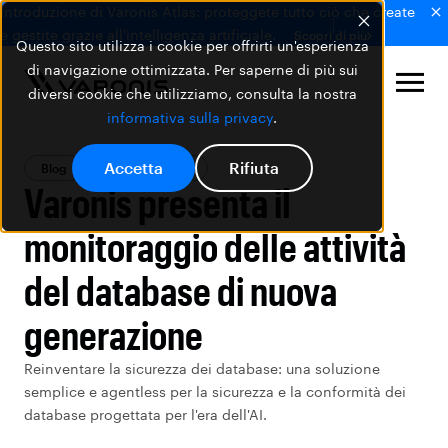
Introduzione di Varonis Atlas: proteggete tutto ciò che create
e gestite grazie all'intelligenza artificiale.
Scopri di più
Questo sito utilizza i cookie per offrirti un'esperienza
di navigazione ottimizzata. Per saperne di più sui
diversi cookie che utilizziamo, consulta la nostra
informativa sulla privacy
.
Accetta
Rifiuta
Blog
Prodotti Varonis
Varonis presenta il
monitoraggio delle attività
del database di nuova
generazione
Reinventare la sicurezza dei database: una soluzione
semplice e agentless per la sicurezza e la conformità dei
database progettata per l'era dell'AI.