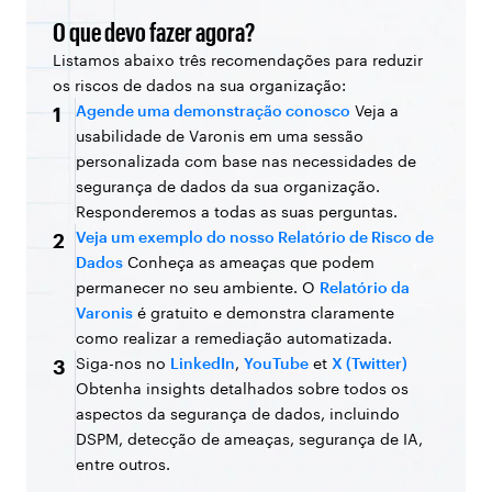
O que devo fazer agora?
Listamos abaixo três recomendações para reduzir
os riscos de dados na sua organização:
Agende uma demonstração conosco
Veja a
1
usabilidade de Varonis em uma sessão
personalizada com base nas necessidades de
segurança de dados da sua organização.
Responderemos a todas as suas perguntas.
Veja um exemplo do nosso Relatório de Risco de
2
Dados
Conheça as ameaças que podem
permanecer no seu ambiente. O
Relatório da
Varonis
é gratuito e demonstra claramente
como realizar a remediação automatizada.
Siga-nos no
LinkedIn
,
YouTube
et
X (Twitter)
3
Obtenha insights detalhados sobre todos os
aspectos da segurança de dados, incluindo
DSPM, detecção de ameaças, segurança de IA,
entre outros.