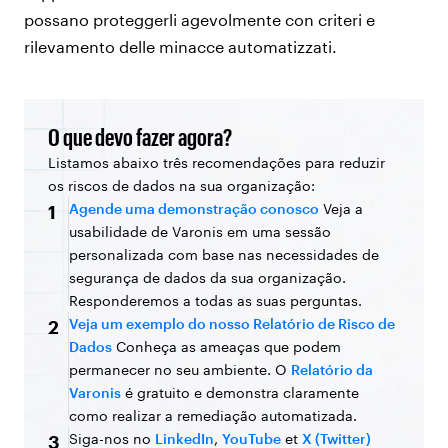
possano proteggerli agevolmente con criteri e
rilevamento delle minacce automatizzati.
O que devo fazer agora?
Listamos abaixo três recomendações para reduzir
os riscos de dados na sua organização:
Agende uma demonstração conosco
Veja a
1
usabilidade de Varonis em uma sessão
personalizada com base nas necessidades de
segurança de dados da sua organização.
Responderemos a todas as suas perguntas.
Veja um exemplo do nosso Relatório de Risco de
2
Dados
Conheça as ameaças que podem
permanecer no seu ambiente. O
Relatório da
Varonis
é gratuito e demonstra claramente
como realizar a remediação automatizada.
Siga-nos no
LinkedIn
,
YouTube
et
X (Twitter)
3