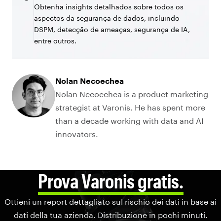
Obtenha insights detalhados sobre todos os
aspectos da segurança de dados, incluindo
DSPM, detecção de ameaças, segurança de IA,
entre outros.
Nolan Necoechea
Nolan Necoechea is a product marketing
strategist at Varonis. He has spent more
than a decade working with data and AI
innovators.
Prova Varonis gratis.
Ottieni un report dettagliato sul rischio dei dati in base ai
dati della tua azienda. Distribuzione in pochi minuti.