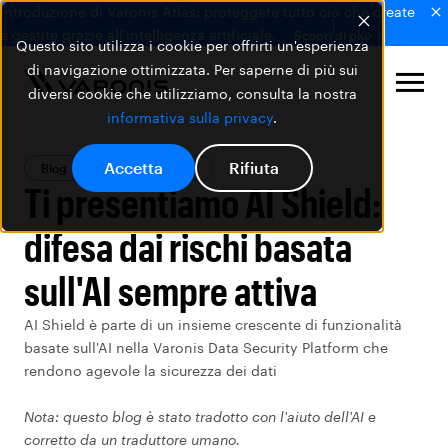
Introduzione di Varonis Atlas: proteggete tutto ciò che create
e gestite grazie all'intelligenza artificiale.
Scopri di più
Questo sito utilizza i cookie per offrirti un'esperienza
di navigazione ottimizzata. Per saperne di più sui
diversi cookie che utilizziamo, consulta la nostra
informativa sulla privacy
.
Accetta
Rifiuta
Blog
Sicurezza dell’IA
Ti presentiamo AI Shield:
difesa dai rischi basata
sull'AI sempre attiva
AI Shield è parte di un insieme crescente di funzionalità
basate sull'AI nella Varonis Data Security Platform che
rendono agevole la sicurezza dei dati
Nota: questo blog è stato tradotto con l'aiuto dell'AI e
corretto da un traduttore umano.