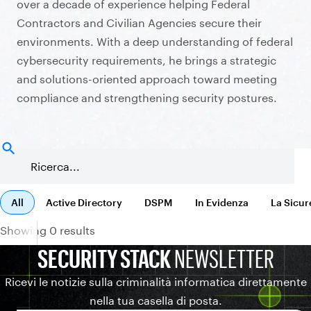
over a decade of experience helping Federal
Contractors and Civilian Agencies secure their
environments. With a deep understanding of federal
cybersecurity requirements, he brings a strategic
and solutions-oriented approach toward meeting
compliance and strengthening security postures.
All
Active Directory
DSPM
In Evidenza
La Sicur
Showing 0 results
SECURITY STACK
NEWSLETTER
Ricevi le notizie sulla criminalità informatica direttamente
nella tua casella di posta.