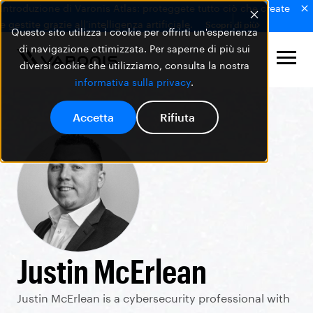
Introduzione di Varonis Atlas: proteggete tutto ciò che create
e gestite grazie all'intelligenza artificiale.
Scopri di più
Questo sito utilizza i cookie per offrirti un'esperienza
di navigazione ottimizzata. Per saperne di più sui
diversi cookie che utilizziamo, consulta la nostra
informativa sulla privacy
.
Accetta
Rifiuta
Justin McErlean
Justin McErlean is a cybersecurity professional with