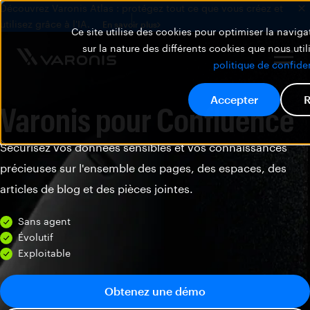
Découvrez Varonis Atlas : protégez tout ce que vous créez et
utilisez grâce à l'IA.
En savoir plus
Ce site utilise des cookies pour optimiser la navigat
sur la nature des différents cookies que nous util
politique de confiden
Accepter
R
Varonis pour Confluence
Sécurisez vos données sensibles et vos connaissances
précieuses sur l'ensemble des pages, des espaces, des
articles de blog et des pièces jointes.
Sans agent
Évolutif
Exploitable
Obtenez une démo