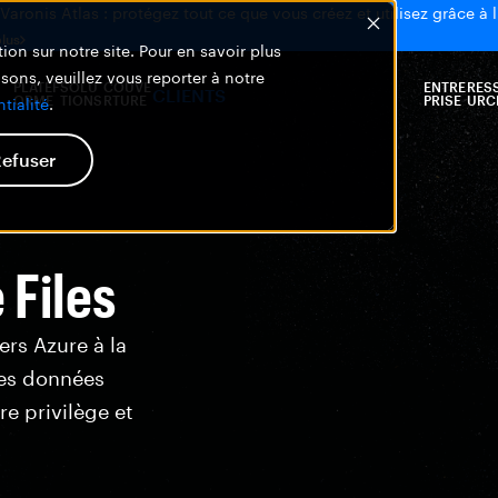
aronis Atlas : protégez tout ce que vous créez et utilisez grâce à l
plus
ion sur notre site. Pour en savoir plus
isons, veuillez vous reporter à notre
PLATEF
SOLU
COUVE
ENTRE
RES
CLIENTS
ORME
TIONS
RTURE
PRISE
URC
tialité
.
efuser
 Files
ers Azure à la
les données
e privilège
et