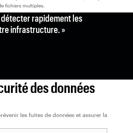
de fichiers multiples.
, détecter rapidement les
re infrastructure. »
curité des données
prévenir les fuites de données et assurer la