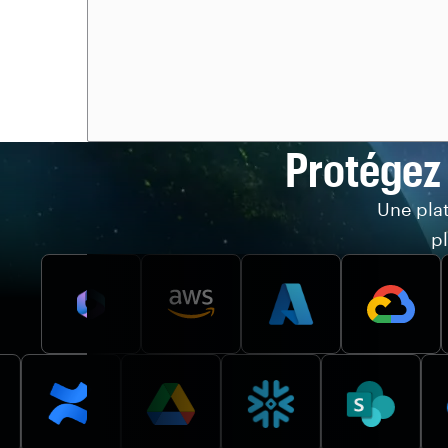
Protégez
Une pla
p