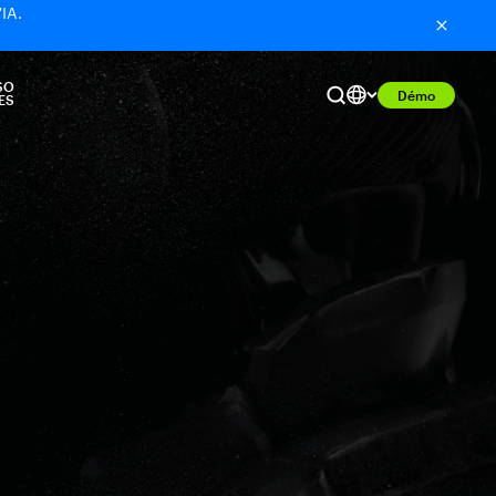
'IA.
SO
Démo
ES