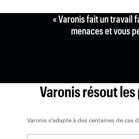
« Varonis fait un travai
menaces et vous per
Varonis résout le
Varonis s’adapte à des centaines de cas d’u