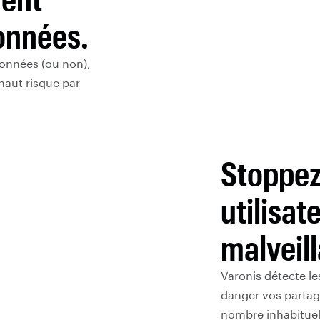
données.
données (ou non),
aut risque par
Stoppez 
utilisat
malveill
Varonis détecte le
danger vos partag
nombre inhabituel 