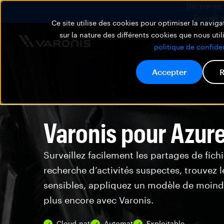
Découvrez V
En savoir 
Ce site utilise des cookies pour optimiser la navigat
sur la nature des différents cookies que nous util
politique de confiden
Accepter
R
Varonis pour Azure
Surveillez
facilement
les partages de fichi
recherche
d’activités suspectes
,
trouvez 
sensibles, appliquez un modèle de
moindr
plus encore avec Varonis.
Cloud-native
Automatisé
Exploitable