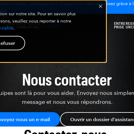
aronis Atlas : protégez tout ce que vous créez et utilisez grâce à l
plus
ion sur notre site. Pour en savoir plus
isons, veuillez vous reporter à notre
PLATEF
SOLU
COUVE
ENTRE
RES
CLIENTS
ORME
TIONS
RTURE
PRISE
URC
tialité
.
efuser
Nous contacter
uipes sont là pour vous aider. Envoyez-nous simple
message et nous vous répondrons.
nvoyez-nous un e-mail
Ouvrir un dossier d’assista