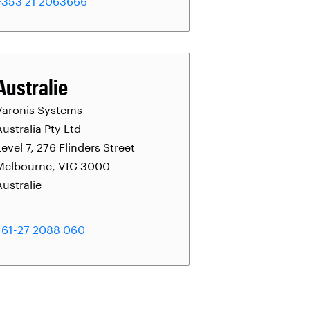
+353 21 2063666
Australie
Varonis Systems
Australia Pty Ltd
Level 7, 276 Flinders Street
Melbourne, VIC 3000
Australie
+61-27 2088 060