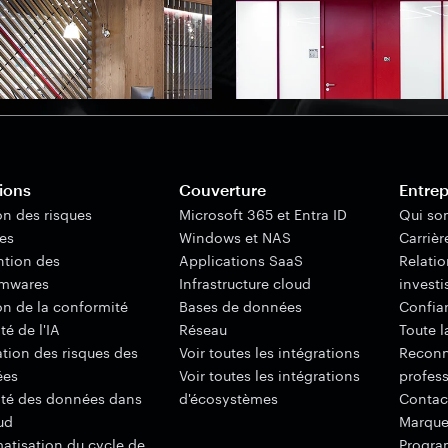
ions
Couverture
Entrep
on des risques
Microsoft 365 et Entra ID
Qui s
nes
Windows et NAS
Carrièr
ntion des
Applications SaaS
Relatio
mwares
Infrastructure cloud
investi
on de la conformité
Bases de données
Confian
té de l'IA
Réseau
Toute l
ation des risques des
Voir toutes les intégrations
Reconn
ées
Voir toutes les intégrations
profes
ité des données dans
d'écosystèmes
Contac
ud
Marqu
atisation du cycle de
Progra