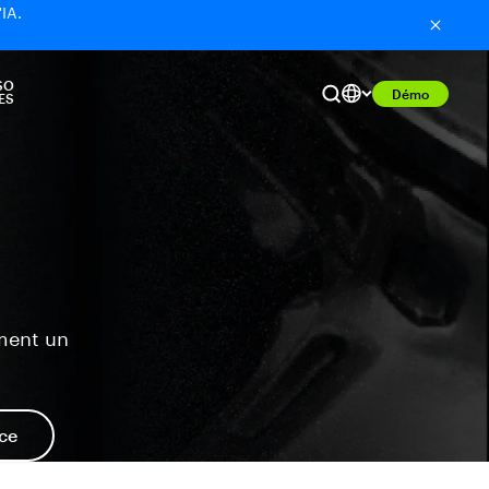
'IA.
SO
Démo
ES
ment un
nce