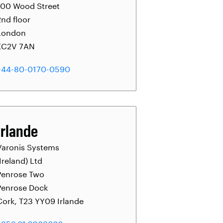
100 Wood Street
2nd floor
London
EC2V 7AN
+44-80-0170-0590
Irlande
Varonis Systems
(Ireland) Ltd
Penrose Two
Penrose Dock
Cork, T23 YY09 Irlande