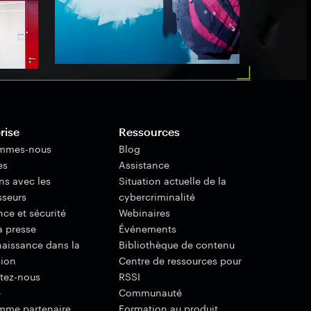
rise
Ressources
ommes-nous
Blog
es
Assistance
ns avec les
Situation actuelle de la
sseurs
cybercriminalité
ce et sécurité
Webinaires
a presse
Événements
aissance dans la
Bibliothèque de contenu
sion
Centre de ressources pour
tez-nous
RSSI
e
Communauté
mme partenaire
Formation au produit