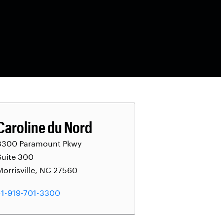
Caroline du Nord
3300 Paramount Pkwy
Suite 300
Morrisville, NC 27560
+1-919-701-3300