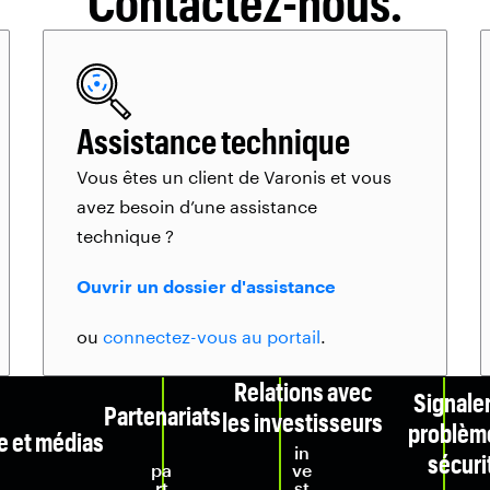
Contactez-nous.
Assistance technique
Vous êtes un client de Varonis et vous
avez besoin d’une assistance
technique ?
Ouvrir un dossier d'assistance
ou
connectez-vous au portail
.
Relations avec
Signale
Partenariats
les investisseurs
problèm
e et médias
in
sécuri
pa
ve
rt
st