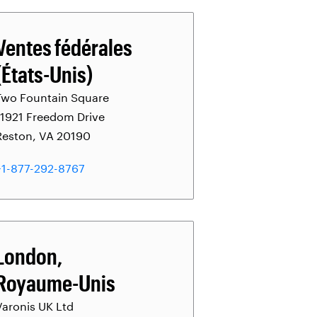
Ventes fédérales
(États-Unis)
Two Fountain Square
11921 Freedom Drive
Reston, VA 20190
+1-877-292-8767
London,
Royaume-Unis
Varonis UK Ltd