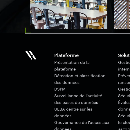
Plateforme
Solut
Présentation de la
Gesti
plateforme
inter
Détection et classification
Préve
des données
ranso
DSPM
Gesti
Surveillance de l'activité
Sécuri
des bases de données
Évalu
UEBA centré sur les
donn
données
Sécur
Gouvernance de l'accès aux
le clo
données
Autom