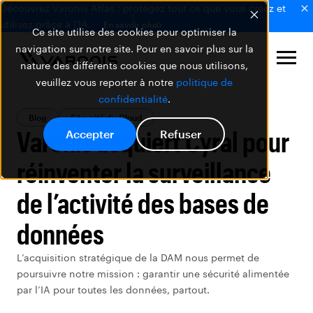
Découvrez Varonis Atlas : protégez tout ce que vous créez et
utilisez grâce à l'IA.
En savoir plus
Ce site utilise des cookies pour optimiser la
navigation sur notre site. Pour en savoir plus sur la
nature des différents cookies que nous utilisons,
veuillez vous reporter à notre
politique de
confidentialité
.
Blog
Sécurité du Cloud
Varonis acquiert Cyral pour
Accepter
Refuser
réinventer la surveillance
de l’activité des bases de
données
L’acquisition stratégique de la DAM nous permet de
poursuivre notre mission : garantir une sécurité alimentée
par l’IA pour toutes les données, partout.