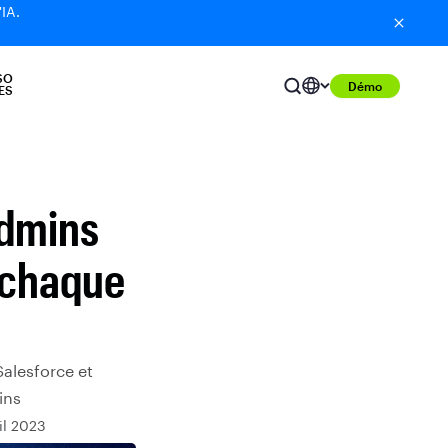
'IA.
SO
Démo
ES
admins
 chaque
Salesforce et
ins
il 2023