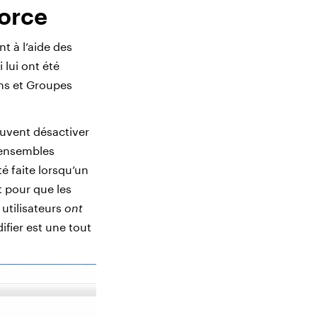
force
t à l’aide des
 lui ont été
ons et Groupes
uvent désactiver
s ensembles
té faite lorsqu’un
t pour que les
utilisateurs
ont
ifier est une tout