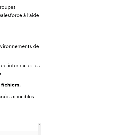
groupes
alesforce à l’aide
 environnements de
rs internes et les
e.
fichiers.
nnées sensibles