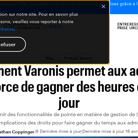
aronis Atlas : protégez tout ce que vous créez et utilisez grâce à l
plus
ion sur notre site. Pour en savoir plus
isons, veuillez vous reporter à notre
PLATEF
SOLU
COUVE
ENTRE
RES
CLIENTS
ORME
TIONS
RTURE
PRISE
URC
tialité
.
efuser
Blog
Produits Varonis
nt Varonis permet aux 
orce de gagner des heures
jour
nit des fonctionnalités de pointe en matière de gestion de 
implications des droits pour faire gagner du temps aux adm
8 Dernière mise à jour
Dernière mise à jour 18 avr
athan Coppinger