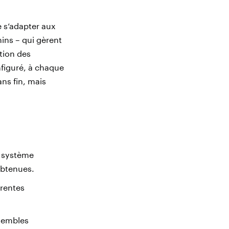
e s’adapter aux
mins – qui gèrent
ution des
nfiguré, à chaque
ans fin, mais
s système
obtenues.
érentes
nsembles