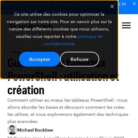
Découvrez Varonis Atlas : protégez tout ce que vous créez et
utilisez grâce à l'IA.
En savoir plus
Ce site utilise des cookies pour optimiser la
navigation sur notre site. Pour en savoir plus sur la
nature des différents cookies que nous utilisons,
veuillez vous reporter à notre
politique de
confidentialité
.
Blog
PowerShell
Guide sur les tableaux
Accepter
Refuser
PowerShell : utilisation et
création
Comment utiliser au mieux les tableaux PowerShell : nous
allons aborder les bases et découvrir comment les créer,
les utiliser, et nous explorerons également des techniques
plus avancées.
Michael Buckbee