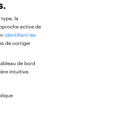
s.
type, la
approche active de
en
identifiant les
es de corriger
tableau de bord
ère intuitive.
blique