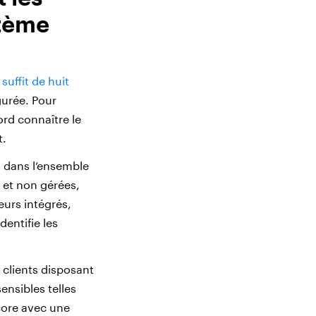
stème
l
suffit de huit
urée. Pour
rd connaître le
t.
 dans l’ensemble
 et non gérées,
eurs intégrés,
entifie les
e clients disposant
ensibles telles
ncore avec une