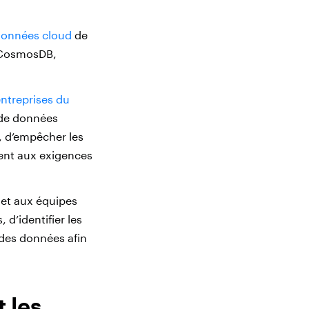
données cloud
de
 CosmosDB,
ntreprises du
s de données
, d’empêcher les
dent aux exigences
met aux équipes
 d’identifier les
 des données afin
 les