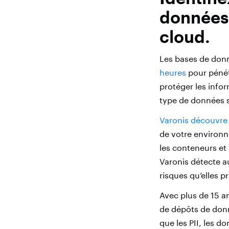
données 
cloud.
Les bases de donné
heures
pour pénét
protéger les info
type de données s
Varonis découvre
de votre environn
les conteneurs et 
Varonis détecte a
risques qu’elles p
Avec plus de 15 an
de dépôts de donn
que les PII, les d