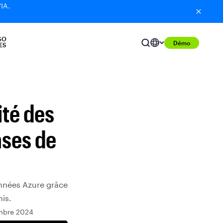
'IA.
SO
Démo
ES
ité des
ases de
onnées Azure grâce
is.
embre 2024