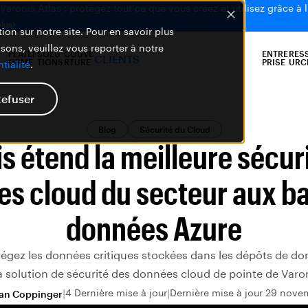
aronis Atlas : protégez tout ce que vous créez et utilisez grâce à l
plus
ion sur notre site. Pour en savoir plus
isons, veuillez vous reporter à notre
PLATEF
SOLU
COUVE
ENTRE
RES
CLIENTS
ORME
TIONS
RTURE
PRISE
URC
tialité
.
efuser
Blog
Sécurité du Cloud
s étend la meilleure sécur
s cloud du secteur aux b
données Azure
égez les données critiques stockées dans les dépôts de d
la solution de sécurité des données cloud de pointe de Varon
4 Dernière mise à jour
Dernière mise à jour 29 nov
an Coppinger