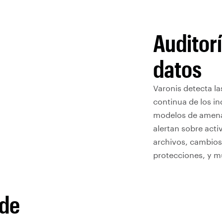
Auditorí
datos
Varonis detecta l
continua de los i
modelos de amena
alertan sobre act
archivos, cambios
protecciones, y 
 de