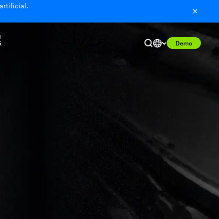
tificial.
U
S
Demo