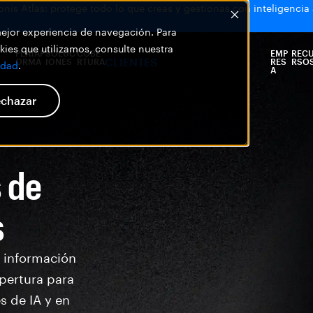
is Atlas: protege todo lo que creas y gestionas con inteligencia ar
 mejor experiencia de navegación. Para
ies que utilizamos, consulte nuestra
PLATAF
SOLUC
COBE
EMP
REC
CLIENTES
ORMA
IONES
RTURA
RES
RSO
idad
.
A
chazar
 de
s
a información
apertura para
s de IA y en