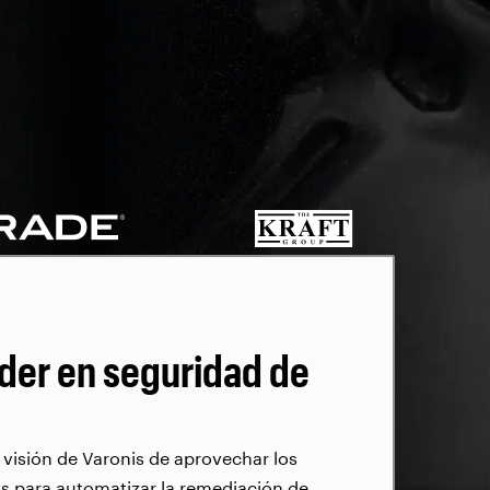
íder en seguridad de
a visión de Varonis de aprovechar los
 para automatizar la remediación de