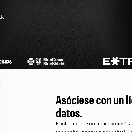
ado
Asóciese con un l
datos.
El informe de Forrester afirma: "L
profundos conocimientos de datos