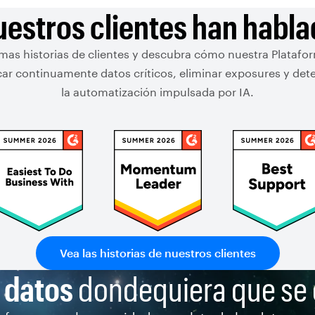
estros clientes han habl
imas historias de clientes y descubra cómo nuestra Platafo
ficar continuamente datos críticos, eliminar exposures y de
la automatización impulsada por IA.
Vea las historias de nuestros clientes
 datos
dondequiera que se 