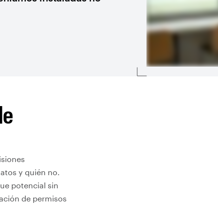
de
isiones
datos y quién no.
ue potencial sin
ración de permisos