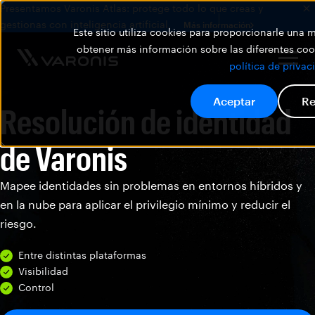
Presentamos Varonis Atlas: protege todo lo que creas y
gestionas con inteligencia artificial.
Más información
Este sitio utiliza cookies para proporcionarle una
obtener más información sobre las diferentes cook
política de privac
Aceptar
Re
Resolución de identidad
de Varonis
Mapee identidades sin problemas en entornos híbridos y
en la nube para aplicar el privilegio mínimo y reducir el
riesgo.
Entre distintas plataformas
Visibilidad
Control