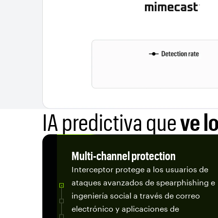
IA predictiva que
ve l
Multi-channel protection
Interceptor protege a los usuarios de
ataques avanzados de spearphishing e
ingeniería social a través de correo
electrónico y aplicaciones de