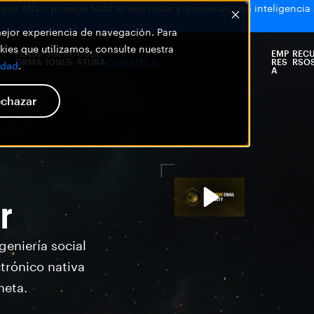
is Atlas: protege todo lo que creas y gestionas con inteligencia ar
 mejor experiencia de navegación. Para
ies que utilizamos, consulte nuestra
PLATAF
SOLUC
COBE
EMP
REC
CLIENTES
ORMA
IONES
RTURA
RES
RSO
idad
.
A
chazar
r
geniería social
trónico nativa
neta.