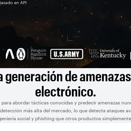
Basado en API
 generación de amenazas
electrónico.
o para abordar tácticas conocidas y predecir amenazas nunc
detección más alta del mercado, lo que detecta ataques a
geniería social y phishing que otros productos simplement