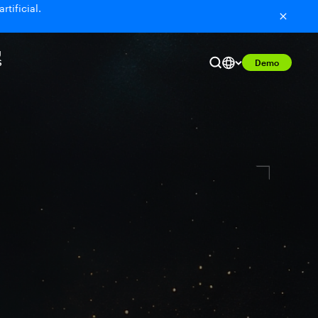
tificial.
U
S
Demo