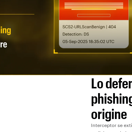
Lo defe
phishin
origine
Interceptor se ext