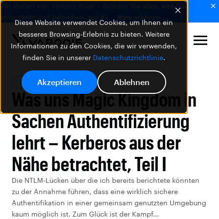
Wir stellen vor: Varonis Atlas – Sichern Sie alles, was Sie
entwickeln und betreiben, mit KI.
Mehr erfahren
Diese Website verwendet Cookies, um Ihnen ein
besseres Browsing-Erlebnis zu bieten. Weitere
Informationen zu den Cookies, die wir verwenden,
finden Sie in unserer
Datenschutzrichtlinie
.
Akzeptieren
Ablehnen
Blog
Datensicherheit
Was uns Magic Kingdom in
Sachen Authentifizierung
lehrt – Kerberos aus der
Nähe betrachtet, Teil I
Die NTLM-Lücken über die ich bereits berichtete könnten
zu der Annahme führen, dass eine wirklich sichere
Authentifikation in einer gemeinsam genutzten Umgebung
kaum möglich ist. Zum Glück ist der Kampf...