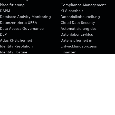
klassifizierung
Compliance-Management
DSPM
KI-Sicherheit
Database Activity Monitoring
Datenrisikobeurteilung
Datenzentrierte UEBA
Cloud Data Security
Data Access Governance
Automatisierung des
DLP
Datenlebenszyklus
Atlas KI-Sicherheit
Datensicherheit im
Identity Resolution
Entwicklungsprozess
Identity Posture
Finanzen
ITDR
Gesundheitswesen
Interceptor E-Mail-Sicherheit
Herstellung
Interceptor Browser-Sicherheit
Öffentlicher Sektor
Protection des données
US-Regierung
d'emails
MDDR
Varonis Concierge
Athena AI
Änderungsprotokoll