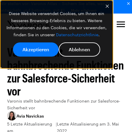
Wir stellen vor: Varonis Atlas – Sichern Sie alles, was Sie
entwickeln und betreiben, mit KI.
Mehr erfahren
Diese Website verwendet Cookies, um Ihnen ein
besseres Browsing-Erlebnis zu bieten. Weitere
Informationen zu den Cookies, die wir verwenden,
finden Sie in unserer
Datenschutzrichtlinie
.
Varonis stellt
Akzeptieren
Ablehnen
bahnbrechende Funktionen
zur Salesforce-Sicherheit
vor
Varonis stellt bahnbrechende Funktionen zur Salesforce-
Sicherheit vor
Avia Navickas
5 Letzte Aktualisierung
Letzte Aktualisierung am 3. Mai
am
2022