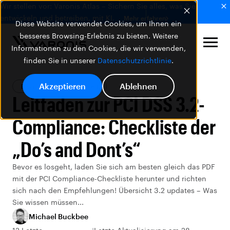
Wir stellen vor: Varonis Atlas – Sichern Sie alles, was Sie
entwickeln und betreiben, mit KI.
Mehr erfahren
Diese Website verwendet Cookies, um Ihnen ein
besseres Browsing-Erlebnis zu bieten. Weitere
Informationen zu den Cookies, die wir verwenden,
finden Sie in unserer
Datenschutzrichtlinie
.
Akzeptieren
Ablehnen
Blog
Datensicherheit
Leitfaden zur PCI DSS 3.2-
Compliance: Checkliste der
„Do’s and Dont’s“
Bevor es losgeht, laden Sie sich am besten gleich das PDF
mit der PCI Compliance-Checkliste herunter und richten
sich nach den Empfehlungen! Übersicht 3.2 updates – Was
Sie wissen müssen...
Michael Buckbee