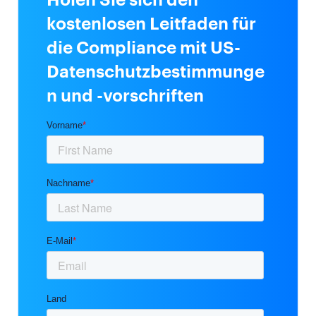
kostenlosen Leitfaden für
die Compliance mit US-
Datenschutzbestimmunge
n und -vorschriften