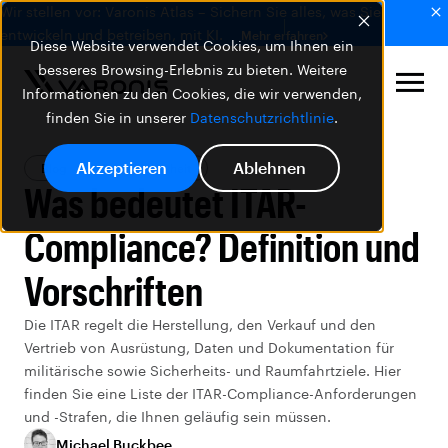
Wir stellen vor: Varonis Atlas – Sichern Sie alles, was Sie
entwickeln und betreiben, mit KI.
Mehr erfahren
Diese Website verwendet Cookies, um Ihnen ein
besseres Browsing-Erlebnis zu bieten. Weitere
Informationen zu den Cookies, die wir verwenden,
finden Sie in unserer
Datenschutzrichtlinie
.
Akzeptieren
Ablehnen
Blog
Datensicherheit
Was bedeutet ITAR-
Compliance? Definition und
Vorschriften
Die ITAR regelt die Herstellung, den Verkauf und den
Vertrieb von Ausrüstung, Daten und Dokumentation für
militärische sowie Sicherheits- und Raumfahrtziele. Hier
finden Sie eine Liste der ITAR-Compliance-Anforderungen
und -Strafen, die Ihnen geläufig sein müssen.
Michael Buckbee