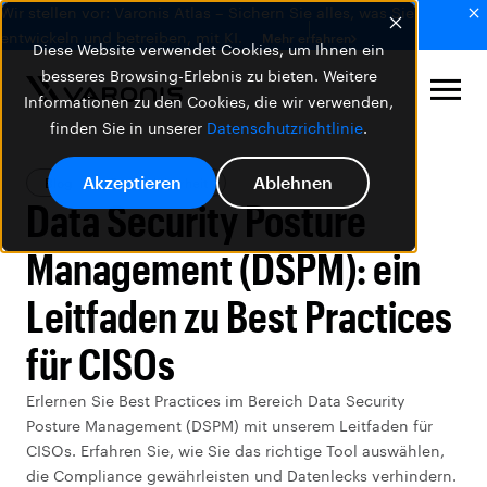
Wir stellen vor: Varonis Atlas – Sichern Sie alles, was Sie
entwickeln und betreiben, mit KI.
Mehr erfahren
Diese Website verwendet Cookies, um Ihnen ein
besseres Browsing-Erlebnis zu bieten. Weitere
Informationen zu den Cookies, die wir verwenden,
finden Sie in unserer
Datenschutzrichtlinie
.
Akzeptieren
Ablehnen
Blog
Datensicherheit
Data Security Posture
Management (DSPM): ein
Leitfaden zu Best Practices
für CISOs
Erlernen Sie Best Practices im Bereich Data Security
Posture Management (DSPM) mit unserem Leitfaden für
CISOs. Erfahren Sie, wie Sie das richtige Tool auswählen,
die Compliance gewährleisten und Datenlecks verhindern.