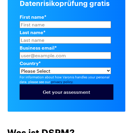
Datenrisikoprüfung gratis
First name
*
Last name
*
Business email
*
Country
*
For information about how Varonis handles your personal
data, please see our
privacy policy.
Was ist DSPM?