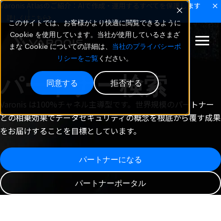
Varonis Atlasのご紹介：AIで作成・運用するすべてを保護します
詳しくはこちら
このサイトでは、お客様がより快適に閲覧できるように
Cookie を使用しています。当社が使用しているさまざ
まな Cookie についての詳細は、
当社のプライバシーポ
リシーをご覧
ください。
パートナー検索
同意する
拒否する
Varonis は100%チャネル主導型です。世界規模のパートナー
との相乗効果でデータセキュリティの概念を根底から覆す成果
をお届けすることを目標としています。
パートナーになる
パートナーポータル