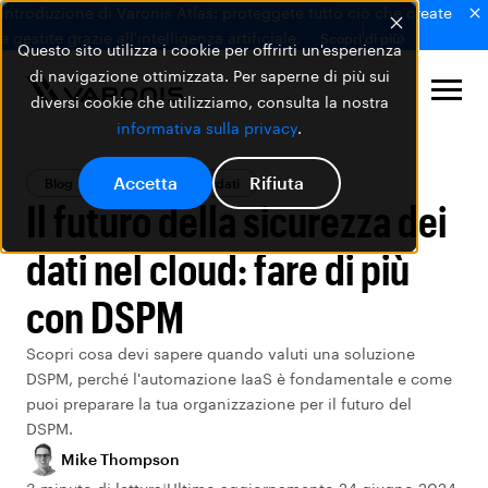
Introduzione di Varonis Atlas: proteggete tutto ciò che create
e gestite grazie all'intelligenza artificiale.
Scopri di più
Questo sito utilizza i cookie per offrirti un'esperienza
di navigazione ottimizzata. Per saperne di più sui
diversi cookie che utilizziamo, consulta la nostra
informativa sulla privacy
.
Accetta
Rifiuta
Blog
La Sicurezza dei dati
Il futuro della sicurezza dei
dati nel cloud: fare di più
con DSPM
Scopri cosa devi sapere quando valuti una soluzione
DSPM, perché l'automazione IaaS è fondamentale e come
puoi preparare la tua organizzazione per il futuro del
DSPM.
Mike Thompson