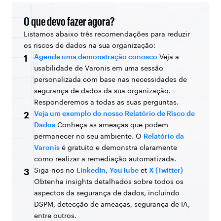
O que devo fazer agora?
Listamos abaixo três recomendações para reduzir
os riscos de dados na sua organização:
Agende uma demonstração conosco
Veja a
1
usabilidade de Varonis em uma sessão
personalizada com base nas necessidades de
segurança de dados da sua organização.
Responderemos a todas as suas perguntas.
Veja um exemplo do nosso Relatório de Risco de
2
Dados
Conheça as ameaças que podem
permanecer no seu ambiente. O
Relatório da
Varonis
é gratuito e demonstra claramente
como realizar a remediação automatizada.
Siga-nos no
LinkedIn
,
YouTube
et
X (Twitter)
3
Obtenha insights detalhados sobre todos os
aspectos da segurança de dados, incluindo
DSPM, detecção de ameaças, segurança de IA,
entre outros.