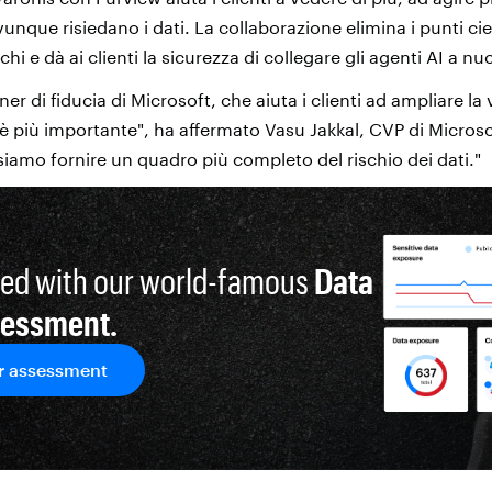
ovunque risiedano i dati. La collaborazione elimina i punti cie
schi e dà ai clienti la sicurezza di collegare gli agenti AI a nu
er di fiducia di Microsoft, che aiuta i clienti ad ampliare la vi
 è più importante", ha affermato Vasu Jakkal, CVP di Microso
iamo fornire un quadro più completo del rischio dei dati."
ted with our world-famous
Data
sessment.
r assessment