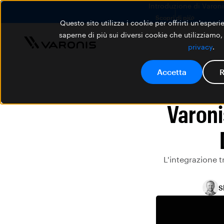
Introduzione di Varonis
Scopri di più
Questo sito utilizza i cookie per offrirti un'esper
saperne di più sui diversi cookie che utilizziamo,
privacy
.
Accetta
R
Varoni
L'integrazione t
S