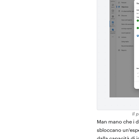
Il 
Man mano che i dat
sbloccano un'esper
dalla capacità di i