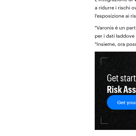
a ridurre i rischi 
l'esposizione ai ri
"Varonis è un partn
per i dati laddove
"Insieme, ora poss
Get star
Risk As
Get you