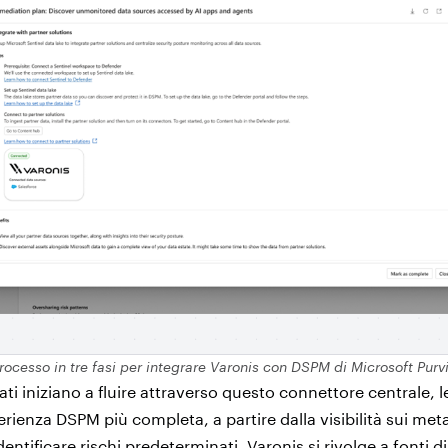
processo in tre fasi per integrare Varonis con DSPM di Microsoft Purv
i iniziano a fluire attraverso questo connettore centrale, l
ienza DSPM più completa, a partire dalla visibilità sui meta
dentificare rischi predeterminati. Varonis si rivolge a fonti di 