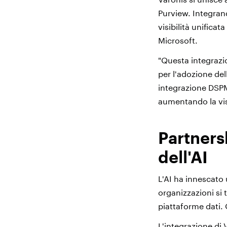
Purview. Integrand
visibilità unificat
Microsoft.
"Questa integrazi
per l'adozione del
integrazione DSPM 
aumentando la visi
Partnersh
dell'AI
L'AI ha innescato u
organizzazioni si 
piattaforme dati.
L'integrazione di 