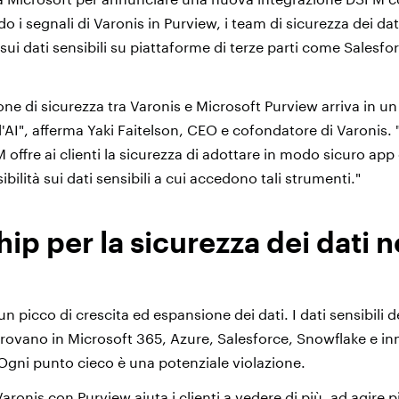
o i segnali di Varonis in Purview, i team di sicurezza dei d
a sui dati sensibili su piattaforme di terze parti come Salesfo
one di sicurezza tra Varonis e Microsoft Purview arriva in 
l'AI", afferma Yaki Faitelson, CEO e cofondatore di Varonis.
offre ai clienti la sicurezza di adottare in modo sicuro app 
bilità sui dati sensibili a cui accedono tali strumenti."
ip per la sicurezza dei dati n
n picco di crescita ed espansione dei dati. I dati sensibili d
trovano in Microsoft 365, Azure, Salesforce, Snowflake e in
 Ogni punto cieco è una potenziale violazione.
Varonis con Purview aiuta i clienti a vedere di più, ad agire