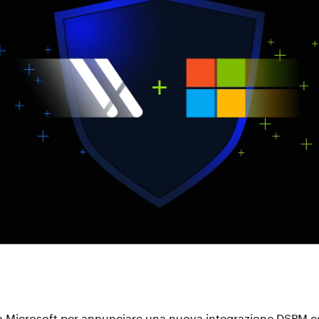
 a Microsoft per annunciare una nuova integrazione DSPM c