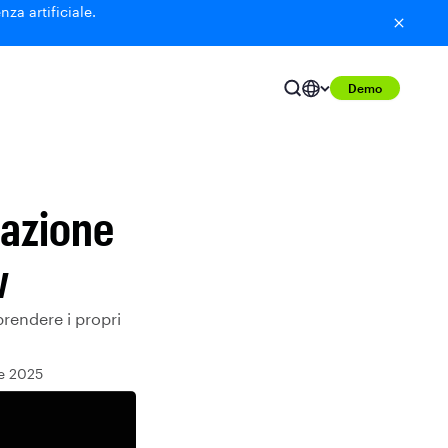
nza artificiale.
Demo
razione
w
prendere i propri
e 2025