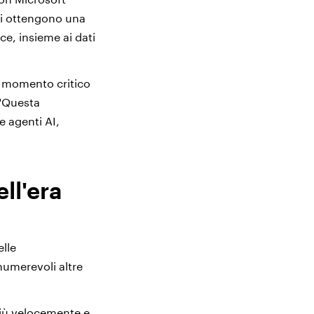
ati ottengono una
rce, insieme ai dati
un momento critico
 "Questa
e agenti AI,
ell'era
elle
numerevoli altre
 più velocemente e