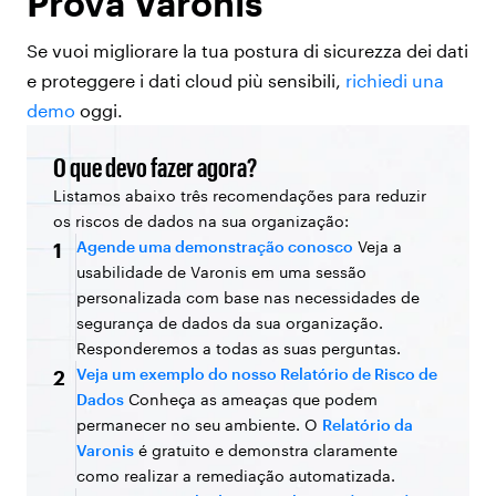
Prova Varonis
Se vuoi migliorare la tua postura di sicurezza dei dati
e proteggere i dati cloud più sensibili,
richiedi una
demo
oggi.
O que devo fazer agora?
Listamos abaixo três recomendações para reduzir
os riscos de dados na sua organização:
Agende uma demonstração conosco
Veja a
1
usabilidade de Varonis em uma sessão
personalizada com base nas necessidades de
segurança de dados da sua organização.
Responderemos a todas as suas perguntas.
Veja um exemplo do nosso Relatório de Risco de
2
Dados
Conheça as ameaças que podem
permanecer no seu ambiente. O
Relatório da
Varonis
é gratuito e demonstra claramente
como realizar a remediação automatizada.