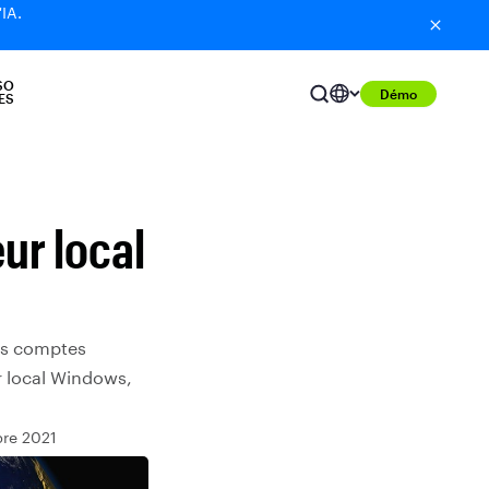
'IA.
SO
Démo
ES
ur local
des comptes
r local Windows,
bre 2021