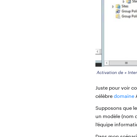
Activation de « Inte
Juste pour voir c
célèbre
domaine
A
Supposons que le
un modèle (nom du
l’équipe informat
Dans mon scénario fi