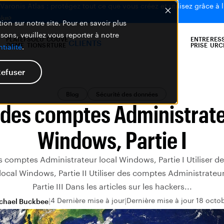
aronis Atlas : protégez tout ce que vous créez et utilisez grâce à l
plus
ion sur notre site. Pour en savoir plus
isons, veuillez vous reporter à notre
PLATEF
SOLU
COUVE
ENTRE
RES
CLIENTS
ORME
TIONS
RTURE
PRISE
URC
tialité
.
efuser
Blog
Sécurité des données
r des comptes Administrate
Windows, Partie I
es comptes Administrateur local Windows, Partie I Utiliser 
local Windows, Partie II Utiliser des comptes Administrateu
Partie III Dans les articles sur les hackers...
4 Dernière mise à jour
Dernière mise à jour 18 octo
chael Buckbee