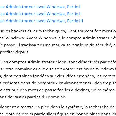
tes Administrateur local Windows, Partie I
es Administrateur local Windows, Partie II
es Administrateur local Windows, Partie III
sur les hackers et leurs techniques, il est souvent fait men
cal Windows. Avant Windows 7, le compte Administrateur ét
 passe. Il s’agissait d’une mauvaise pratique de sécurité, e
profiter depuis.
 les comptes Administrateur local sont désactivés par déf
ns votre domaine quelle que soit votre version de Windows 
ns, dont certaines fondées sur des idées erronées, les comp
rs présents dans de nombreux environnements. Bien trop so
 a attribué des mots de passe faciles à deviner, voire même
ans de vastes parties du domaine.
rviennent à mettre un pied dans le système, la recherche d
al doté de droits particuliers figure en bonne place dans leu