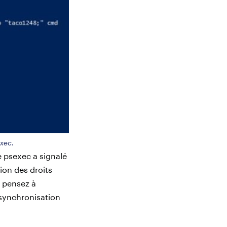
xec.
re psexec a signalé
ion des droits
, pensez à
 synchronisation