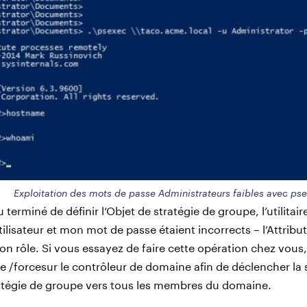
Exploitation des mots de passe Administrateurs faibles avec pse
u terminé de définir l’Objet de stratégie de groupe, l’utilitai
isateur et mon mot de passe étaient incorrects – l’Attribut
 son rôle. Si vous essayez de faire cette opération chez vous
 /forcesur le contrôleur de domaine afin de déclencher la
atégie de groupe vers tous les membres du domaine.